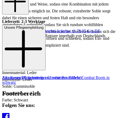
hochwertige Art und Weise, sodass eine Kombination mit jedem
Look problemlos möglich ist. Die robuste, extrabreite Sohle sorgt
dabei für einen sicheren und festen Halt und ein besonders
Lieferzeit: 2-3 Werktage
angenehmes Laufgefühl, sodass Sie sich rundum wohlfühlen
Unsere Pflegeempfehlung
Keine Versandkosten:
kostenfrei lieferbar ab 79,95 € in DE
können. Mit einem Reißverschluss an der Vorderseite lassen sich die
Einfache und Kostenlose Retoure innerhalb von Deutschlands
Combat Boots wunderbar öffnen und schließen, sodass Ein- und
Ausstieg hier absolut unkompliziert sind.
Art.Nr.: 102001984073
Material: Leder
Innenmaterial: Leder
Zu unseren Pflegemitteln und weiterem Zubehör
Alle Kennel & Schmenger Combat Boots
Mehr Combat Boots in
Innensohle: Leder
schwarz
Sohle: Gummisohle
Footerbereich
Absatzhöhe: ca. 4 cm
Farbe: Schwarz
Folgen Sie uns: