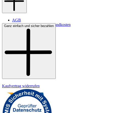
AGB
Lieferbedingungen & Versandkosten
Ganz einfach und sicher bezahlen
Bezahlung
Kontakt
Widerrufsrecht
Datenschutz
Impressum
Kaufvertrag widerrufen