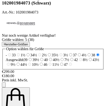
102001984073 (Schwarz)
Art.-Nr.: 102001984073
Nur noch wenige Artikel verfügbar!
Größe wählen:
5 (38)
Hersteller-Größen
Option wählen für Größe
-
33
1½
34½
2½
35½
3½
37
4½
38
Ausgewählt
39
39½
40
40½
7½
42
8½
43½
9½
44½
10½
46
11½
47
€299.00
€180.00
Preis inkl. MwSt.