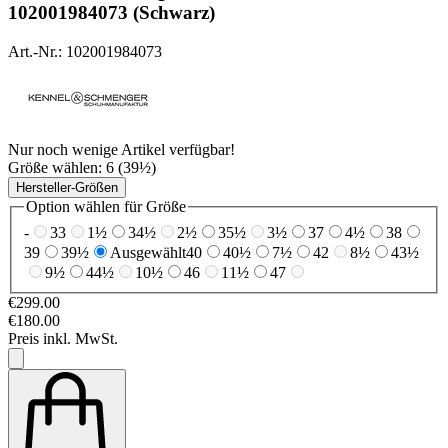
102001984073 (Schwarz)
Art.-Nr.: 102001984073
Nur noch wenige Artikel verfügbar!
Größe wählen:
6 (39½)
Hersteller-Größen
Option wählen für Größe
-
33
1½
34½
2½
35½
3½
37
4½
38
39
39½
Ausgewählt
40
40½
7½
42
8½
43½
9½
44½
10½
46
11½
47
€299.00
€180.00
Preis inkl. MwSt.