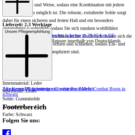
hochwertige Art und Weise, sodass eine Kombination mit jedem
Look problemlos möglich ist. Die robuste, extrabreite Sohle sorgt
dabei für einen sicheren und festen Halt und ein besonders
Lieferzeit: 2-3 Werktage
angenehmes Laufgefühl, sodass Sie sich rundum wohlfühlen
Unsere Pflegeempfehlung
Keine Versandkosten:
kostenfrei lieferbar ab 79,95 € in DE
können. Mit einem Reißverschluss an der Vorderseite lassen sich die
Einfache und Kostenlose Retoure innerhalb von Deutschlands
Combat Boots wunderbar öffnen und schließen, sodass Ein- und
Ausstieg hier absolut unkompliziert sind.
Art.Nr.: 102001984073
Material: Leder
Innenmaterial: Leder
Zu unseren Pflegemitteln und weiterem Zubehör
Alle Kennel & Schmenger Combat Boots
Mehr Combat Boots in
Innensohle: Leder
schwarz
Sohle: Gummisohle
Footerbereich
Absatzhöhe: ca. 4 cm
Farbe: Schwarz
Folgen Sie uns: