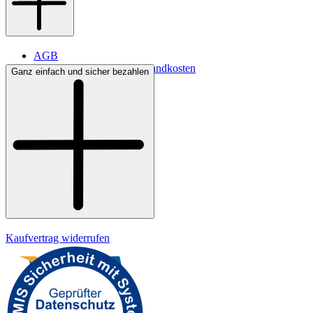
AGB
Lieferbedingungen & Versandkosten
Ganz einfach und sicher bezahlen
Bezahlung
Kontakt
Widerrufsrecht
Datenschutz
Impressum
Kaufvertrag widerrufen