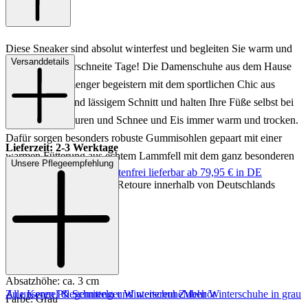
Diese Sneaker sind absolut winterfest und begleiten Sie warm und
Versanddetails
stylish durch verschneite Tage! Die Damenschuhe aus dem Hause
Kennel & Schmenger begeistern mit dem sportlichen Chic aus
grauem Leder und lässigem Schnitt und halten Ihre Füße selbst bei
kalten Temperaturen und Schnee und Eis immer warm und trocken.
Dafür sorgen besonders robuste Gummisohlen gepaart mit einer
Lieferzeit: 2-3 Werktage
warmen Fütterung aus echtem Lammfell mit dem ganz besonderen
Unsere Pflegeempfehlung
Keine Versandkosten:
kostenfrei lieferbar ab 79,95 € in DE
Kuschelfaktor!
Einfache und Kostenlose Retoure innerhalb von Deutschlands
Art.Nr.: 193402901210
Material: Leder
Innenmaterial: Lammfell
Sohle: Gummisohle
Absatzhöhe: ca. 3 cm
Zu unseren Pflegemitteln und weiterem Zubehör
Alle Kennel & Schmenger Winterschuhe
Mehr Winterschuhe in grau
Farbe: Grau