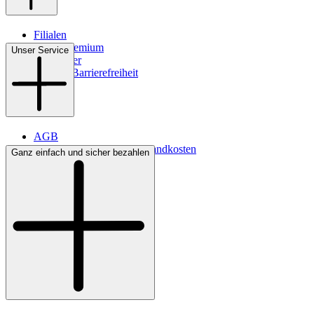
Filialen
WMS-Premium
Unser Service
Newsletter
Digitale Barrierefreiheit
AGB
Lieferbedingungen & Versandkosten
Ganz einfach und sicher bezahlen
Bezahlung
Kontakt
Widerrufsrecht
Datenschutz
Impressum