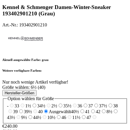
Kennel & Schmenger
Damen-Winter-Sneaker
193402901210 (Grau)
Art.-Nr.: 193402901210
Aktuell ausgewählte Farbe:
grau
Weitere verfügbare Farben:
Nur noch wenige Artikel verfügbar!
Größe wählen:
6½ (40)
Hersteller-Größen
Option wählen für Größe
-
33
1½
34½
2½
35½
36
37
37½
38
39
39½
40
Ausgewählt
40½
41
42
8½
43½
9½
44½
10½
46
11½
47
€240.00