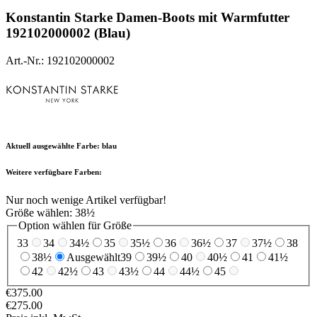
Konstantin Starke
Damen-Boots mit Warmfutter
192102000002 (Blau)
Art.-Nr.: 192102000002
Aktuell ausgewählte Farbe:
blau
Weitere verfügbare Farben:
Nur noch wenige Artikel verfügbar!
Größe wählen:
38½
Option wählen für Größe
33
34
34½
35
35½
36
36½
37
37½
38
38½
Ausgewählt
39
39½
40
40½
41
41½
42
42½
43
43½
44
44½
45
€375.00
€275.00