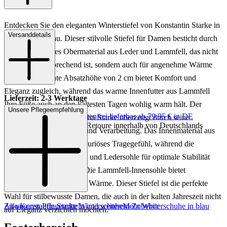
Entdecken Sie den eleganten Winterstiefel von Konstantin Starke in
Versanddetails
einem tiefen Blau. Dieser stilvolle Stiefel für Damen besticht durch
sein hochwertiges Obermaterial aus Leder und Lammfell, das nicht
nur optisch ansprechend ist, sondern auch für angenehme Wärme
sorgt. Die dezente Absatzhöhe von 2 cm bietet Komfort und
Eleganz zugleich, während das warme Innenfutter aus Lammfell
Lieferzeit: 2-3 Werktage
Ihre Füße auch an den kältesten Tagen wohlig warm hält. Der
Unsere Pflegeempfehlung
Keine Versandkosten:
kostenfrei lieferbar ab 79,95 € in DE
Winterstiefel von Konstantin Starke überzeugt durch seine
Einfache und Kostenlose Retoure innerhalb von Deutschlands
erstklassigen Materialien und Verarbeitung. Das Innenmaterial aus
Lammfell sorgt für ein luxuriöses Tragegefühl, während die
Kombination aus Gummi- und Ledersohle für optimale Stabilität
und Langlebigkeit sorgt. Die Lammfell-Innensohle bietet
zusätzlichen Komfort und Wärme. Dieser Stiefel ist die perfekte
Wahl für stilbewusste Damen, die auch in der kalten Jahreszeit nicht
Zu unseren Pflegemitteln und weiterem Zubehör
Alle Konstantin Starke Winterschuhe
Mehr Winterschuhe in blau
auf Eleganz verzichten möchten.