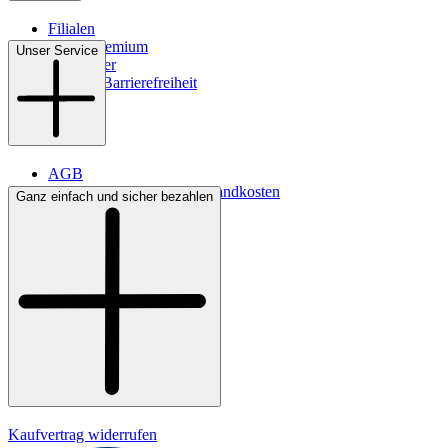
Filialen
WMS-Premium
Unser Service
Newsletter
Digitale Barrierefreiheit
AGB
Lieferbedingungen & Versandkosten
Ganz einfach und sicher bezahlen
Bezahlung
Kontakt
Widerrufsrecht
Datenschutz
Impressum
Kaufvertrag widerrufen