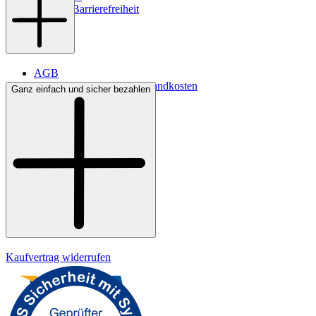
Digitale Barrierefreiheit
AGB
Lieferbedingungen & Versandkosten
Ganz einfach und sicher bezahlen
Bezahlung
Kontakt
Widerrufsrecht
Datenschutz
Impressum
Kaufvertrag widerrufen