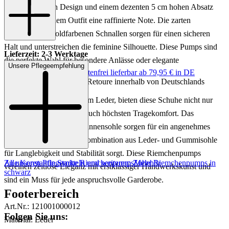
einem schlanken Design und einem dezenten 5 cm hohen Absatz
verleihen sie jedem Outfit eine raffinierte Note. Die zarten
Riemchen mit goldfarbenen Schnallen sorgen für einen sicheren
Halt und unterstreichen die feminine Silhouette. Diese Pumps sind
Lieferzeit: 2-3 Werktage
die perfekte Wahl für besondere Anlässe oder elegante
Unsere Pflegeempfehlung
Keine Versandkosten:
kostenfrei lieferbar ab 79,95 € in DE
Abendveranstaltungen.
Einfache und Kostenlose Retoure innerhalb von Deutschlands
Gefertigt aus hochwertigem Leder, bieten diese Schuhe nicht nur
eine edle Optik, sondern auch höchsten Tragekomfort. Das
Lederfutter und die Lederinnensohle sorgen für ein angenehmes
Fußklima, während die Kombination aus Leder- und Gummisohle
für Langlebigkeit und Stabilität sorgt. Diese Riemchenpumps
Zu unseren Pflegemitteln und weiterem Zubehör
Alle Konstantin Starke Riemchenpumps
Mehr Riemchenpumps in
vereinen zeitlose Eleganz mit erstklassiger Handwerkskunst und
schwarz
sind ein Muss für jede anspruchsvolle Garderobe.
Footerbereich
Art.Nr.: 121001000012
Folgen Sie uns:
Material: Leder