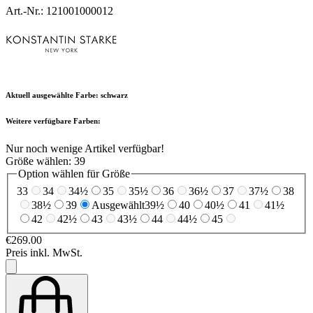
Art.-Nr.: 121001000012
Aktuell ausgewählte Farbe:
schwarz
Weitere verfügbare Farben:
Nur noch wenige Artikel verfügbar!
Größe wählen:
39
Option wählen für Größe
33
34
34½
35
35½
36
36½
37
37½
38
38½
39
Ausgewählt
39½
40
40½
41
41½
42
42½
43
43½
44
44½
45
€269.00
Preis inkl. MwSt.