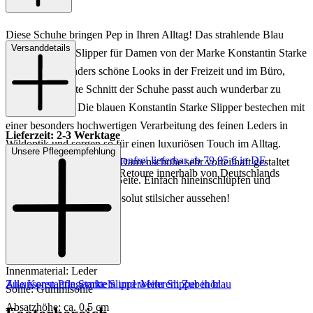
Diese Schuhe bringen Pep in Ihren Alltag! Das strahlende Blau
Versanddetails
dieser schicken Slipper für Damen von der Marke Konstantin Starke
verspricht besonders schöne Looks in der Freizeit und im Büro,
denn der elegante Schnitt der Schuhe passt auch wunderbar zu
seriösen Looks. Die blauen Konstantin Starke Slipper bestechen mit
einer besonders hochwertigen Verarbeitung des feinen Leders in
Lieferzeit: 2-3 Werktage
Wildoptik und sorgen so für einen luxuriösen Touch im Alltag.
Unsere Pflegeempfehlung
Keine Versandkosten:
kostenfrei lieferbar ab 79,95 € in DE
Zudem ist der Schnitt der Damenschuhe sehr vorteilhaft gestaltet
Einfache und Kostenlose Retoure innerhalb von Deutschlands
und betont Ihre feminine Seite. Einfach hineinschlüpfen und
wohlfühlen - und dabei absolut stilsicher aussehen!
Art.Nr.: 103142874693
Material: Leder
Innenmaterial: Leder
Zu unseren Pflegemitteln und weiterem Zubehör
Alle Konstantin Starke Slipper
Mehr Slipper in blau
Sohle: Gummisohle
Absatzhöhe: ca. 0,5 cm