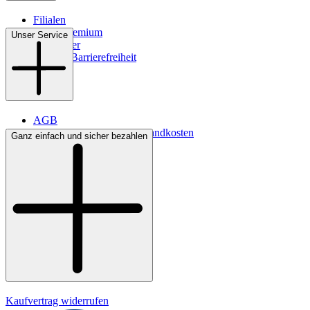
Filialen
WMS-Premium
Unser Service
Newsletter
Digitale Barrierefreiheit
AGB
Lieferbedingungen & Versandkosten
Ganz einfach und sicher bezahlen
Bezahlung
Kontakt
Widerrufsrecht
Datenschutz
Impressum
Kaufvertrag widerrufen