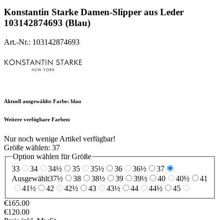
Konstantin Starke
Damen-Slipper aus Leder
103142874693 (Blau)
Art.-Nr.: 103142874693
Aktuell ausgewählte Farbe:
blau
Weitere verfügbare Farben:
Nur noch wenige Artikel verfügbar!
Größe wählen:
37
Option wählen für Größe
33
34
34½
35
35½
36
36½
37
Ausgewählt
37½
38
38½
39
39½
40
40½
41
41½
42
42½
43
43½
44
44½
45
€165.00
€120.00