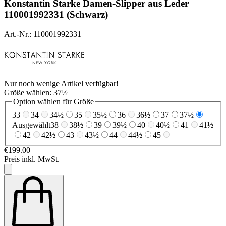
Konstantin Starke
Damen-Slipper aus Leder
110001992331 (Schwarz)
Art.-Nr.: 110001992331
Nur noch wenige Artikel verfügbar!
Größe wählen:
37½
Option wählen für Größe
33
34
34½
35
35½
36
36½
37
37½
Ausgewählt
38
38½
39
39½
40
40½
41
41½
42
42½
43
43½
44
44½
45
€199.00
Preis inkl. MwSt.