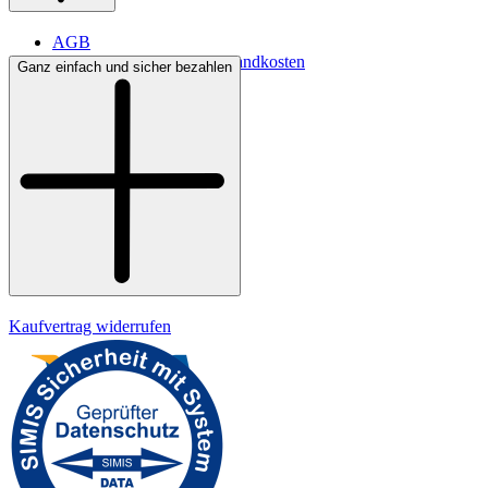
AGB
Lieferbedingungen & Versandkosten
Ganz einfach und sicher bezahlen
Bezahlung
Kontakt
Widerrufsrecht
Datenschutz
Impressum
Kaufvertrag widerrufen