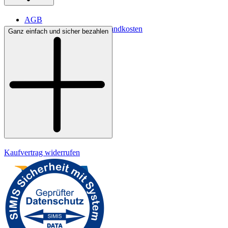
AGB
Lieferbedingungen & Versandkosten
Ganz einfach und sicher bezahlen
Bezahlung
Kontakt
Widerrufsrecht
Datenschutz
Impressum
Kaufvertrag widerrufen