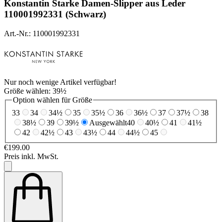
Konstantin Starke
Damen-Slipper aus Leder
110001992331 (Schwarz)
Art.-Nr.: 110001992331
Nur noch wenige Artikel verfügbar!
Größe wählen:
39½
Option wählen für Größe
33
34
34½
35
35½
36
36½
37
37½
38
38½
39
39½
Ausgewählt
40
40½
41
41½
42
42½
43
43½
44
44½
45
€199.00
Preis inkl. MwSt.