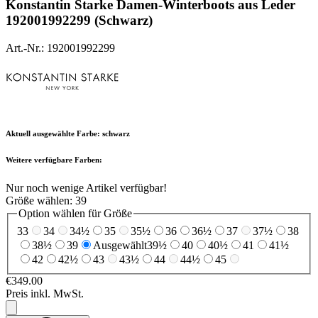
Konstantin Starke
Damen-Winterboots aus Leder
192001992299 (Schwarz)
Art.-Nr.: 192001992299
Aktuell ausgewählte Farbe:
schwarz
Weitere verfügbare Farben:
Nur noch wenige Artikel verfügbar!
Größe wählen:
39
Option wählen für Größe
33
34
34½
35
35½
36
36½
37
37½
38
38½
39
Ausgewählt
39½
40
40½
41
41½
42
42½
43
43½
44
44½
45
€349.00
Preis inkl. MwSt.