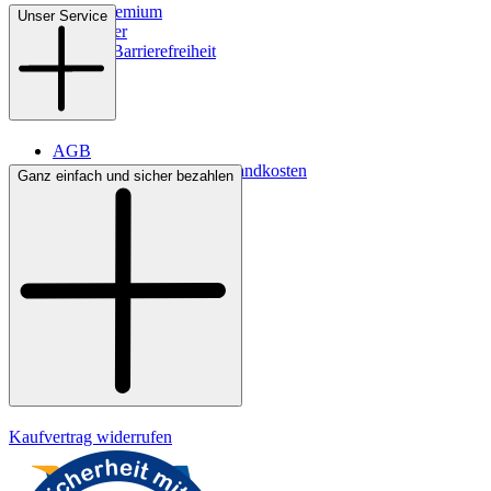
WMS-Premium
Unser Service
Newsletter
Digitale Barrierefreiheit
AGB
Lieferbedingungen & Versandkosten
Ganz einfach und sicher bezahlen
Bezahlung
Kontakt
Widerrufsrecht
Datenschutz
Impressum
Kaufvertrag widerrufen