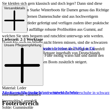
Sie kleiden sich gern klassisch und doch leger? Dann sind diese
Versanddetails
tollen Konstantin Starke Winterboots für Damen genau das Richtige
für Sie! Die modernen Damenschuhe sind aus hochwertigem
schwarzem Glattleder gefertigt und verfügen zudem über praktische
Schürungen und auffällige robuste Profilsohlen aus Gummi, auf
welchen Sie stets bequem und rutschfest unterwegs sein werden.
Lieferzeit: 2-3 Werktage
Damit Sie auch im Winter nicht frieren müssen, sind die schwarzen
Unsere Pflegeempfehlung
Keine Versandkosten:
kostenfrei lieferbar ab 79,95 € in DE
Konstantin Starke Schnürboots mit einem kuscheligem Lammfell
Einfache und Kostenlose Retoure innerhalb von Deutschlands
ausgekleidet, welches Ihre Füße mollig warm hält und damit den
Tragekomfort der schwarzen Boots zusätzlich steigert.
Art.Nr.: 192001992299
Material: Leder
Zu unseren Pflegemitteln und weiterem Zubehör
Alle Konstantin Starke Winterschuhe
Mehr Winterschuhe in schwarz
Innenmaterial: Lammfell
Innensohle: Lammfell
Footerbereich
Sohle: Gummisohle