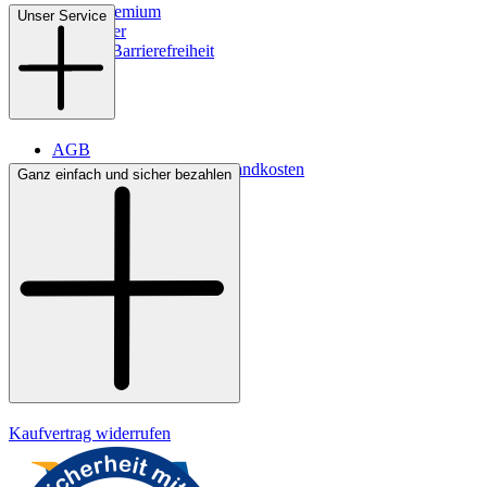
WMS-Premium
Unser Service
Newsletter
Digitale Barrierefreiheit
AGB
Lieferbedingungen & Versandkosten
Ganz einfach und sicher bezahlen
Bezahlung
Kontakt
Widerrufsrecht
Datenschutz
Impressum
Kaufvertrag widerrufen