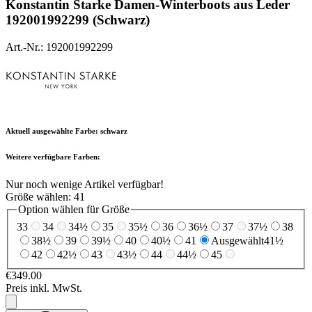
Konstantin Starke
Damen-Winterboots aus Leder
192001992299 (Schwarz)
Art.-Nr.: 192001992299
Aktuell ausgewählte Farbe:
schwarz
Weitere verfügbare Farben:
Nur noch wenige Artikel verfügbar!
Größe wählen:
41
Option wählen für Größe
33
34
34½
35
35½
36
36½
37
37½
38
38½
39
39½
40
40½
41
Ausgewählt
41½
42
42½
43
43½
44
44½
45
€349.00
Preis inkl. MwSt.