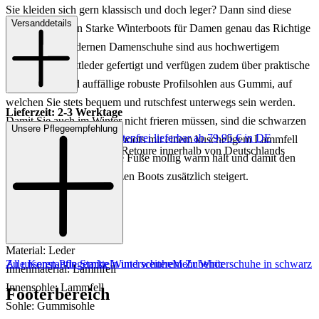
Sie kleiden sich gern klassisch und doch leger? Dann sind diese
Versanddetails
tollen Konstantin Starke Winterboots für Damen genau das Richtige
für Sie! Die modernen Damenschuhe sind aus hochwertigem
schwarzem Glattleder gefertigt und verfügen zudem über praktische
Schürungen und auffällige robuste Profilsohlen aus Gummi, auf
welchen Sie stets bequem und rutschfest unterwegs sein werden.
Lieferzeit: 2-3 Werktage
Damit Sie auch im Winter nicht frieren müssen, sind die schwarzen
Unsere Pflegeempfehlung
Keine Versandkosten:
kostenfrei lieferbar ab 79,95 € in DE
Konstantin Starke Schnürboots mit einem kuscheligem Lammfell
Einfache und Kostenlose Retoure innerhalb von Deutschlands
ausgekleidet, welches Ihre Füße mollig warm hält und damit den
Tragekomfort der schwarzen Boots zusätzlich steigert.
Art.Nr.: 192001992299
Material: Leder
Zu unseren Pflegemitteln und weiterem Zubehör
Alle Konstantin Starke Winterschuhe
Mehr Winterschuhe in schwarz
Innenmaterial: Lammfell
Innensohle: Lammfell
Footerbereich
Sohle: Gummisohle