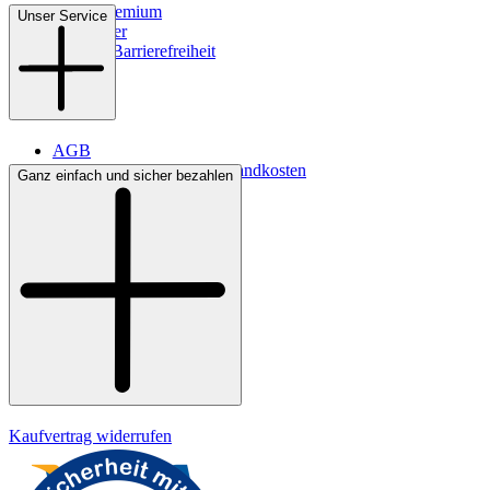
WMS-Premium
Unser Service
Newsletter
Digitale Barrierefreiheit
AGB
Lieferbedingungen & Versandkosten
Ganz einfach und sicher bezahlen
Bezahlung
Kontakt
Widerrufsrecht
Datenschutz
Impressum
Kaufvertrag widerrufen