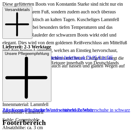
Diese gefütterten Boots von Konstantin Starke sind nicht nur ein
Versanddetails
Hingucker an Ihrem Fuß, sondern zudem auch noch überaus
bequem und praktisch an kalten Tagen. Kuscheliges Lammfell
wärmt Sie auch bei besonders tiefen Temperaturen und das
wunderschöne Rauleder der schwarzen Boots wirkt edel und
elegant. Dies wird von dem goldenen Reißverschluss am Mittelfuß
Lieferzeit: 2-3 Werktage
und dem beigen Lammfell, welches an Einstieg hervorschaut,
Unsere Pflegeempfehlung
Keine Versandkosten:
kostenfrei lieferbar ab 79,95 € in DE
nochmals betont. Für ein sicheres und festes Laufgefühl sorgt die
Einfache und Kostenlose Retoure innerhalb von Deutschlands
profilstarke Sohle, die Sie auch auf nassen und glatten Wegen auf
den Beinen hält.
Art.Nr.: 192002970980
Material: Leder
Innenmaterial: Lammfell
Zu unseren Pflegemitteln und weiterem Zubehör
Alle Konstantin Starke Winterschuhe
Mehr Winterschuhe in schwarz
Innensohle: Lammfell
Sohle: Gummisohle
Footerbereich
Absatzhöhe: ca. 3 cm