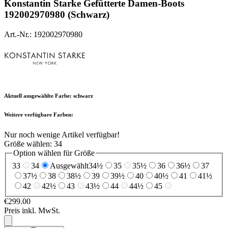
Konstantin Starke
Gefütterte Damen-Boots
192002970980 (Schwarz)
Art.-Nr.: 192002970980
Aktuell ausgewählte Farbe:
schwarz
Weitere verfügbare Farben:
Nur noch wenige Artikel verfügbar!
Größe wählen:
34
Option wählen für Größe
33
34
Ausgewählt
34½
35
35½
36
36½
37
37½
38
38½
39
39½
40
40½
41
41½
42
42½
43
43½
44
44½
45
€299.00
Preis inkl. MwSt.