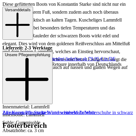
Diese gefütterten Boots von Konstantin Starke sind nicht nur ein
Versanddetails
Hingucker an Ihrem Fuß, sondern zudem auch noch überaus
bequem und praktisch an kalten Tagen. Kuscheliges Lammfell
wärmt Sie auch bei besonders tiefen Temperaturen und das
wunderschöne Rauleder der schwarzen Boots wirkt edel und
elegant. Dies wird von dem goldenen Reißverschluss am Mittelfuß
Lieferzeit: 2-3 Werktage
und dem beigen Lammfell, welches an Einstieg hervorschaut,
Unsere Pflegeempfehlung
Keine Versandkosten:
kostenfrei lieferbar ab 79,95 € in DE
nochmals betont. Für ein sicheres und festes Laufgefühl sorgt die
Einfache und Kostenlose Retoure innerhalb von Deutschlands
profilstarke Sohle, die Sie auch auf nassen und glatten Wegen auf
den Beinen hält.
Art.Nr.: 192002970980
Material: Leder
Innenmaterial: Lammfell
Zu unseren Pflegemitteln und weiterem Zubehör
Alle Konstantin Starke Winterschuhe
Mehr Winterschuhe in schwarz
Innensohle: Lammfell
Sohle: Gummisohle
Footerbereich
Absatzhöhe: ca. 3 cm