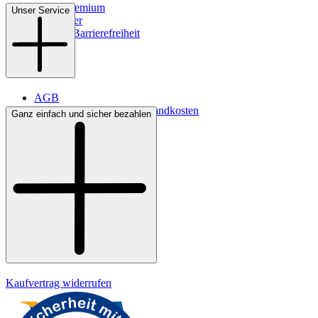
WMS-Premium
Unser Service
Newsletter
Digitale Barrierefreiheit
AGB
Lieferbedingungen & Versandkosten
Ganz einfach und sicher bezahlen
Bezahlung
Kontakt
Widerrufsrecht
Datenschutz
Impressum
Kaufvertrag widerrufen