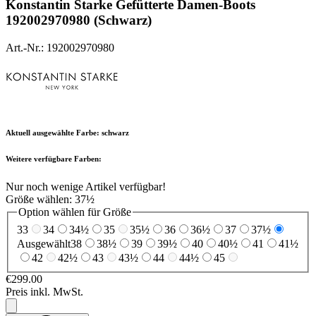
Konstantin Starke
Gefütterte Damen-Boots
192002970980 (Schwarz)
Art.-Nr.: 192002970980
Aktuell ausgewählte Farbe:
schwarz
Weitere verfügbare Farben:
Nur noch wenige Artikel verfügbar!
Größe wählen:
37½
Option wählen für Größe
33
34
34½
35
35½
36
36½
37
37½
Ausgewählt
38
38½
39
39½
40
40½
41
41½
42
42½
43
43½
44
44½
45
€299.00
Preis inkl. MwSt.