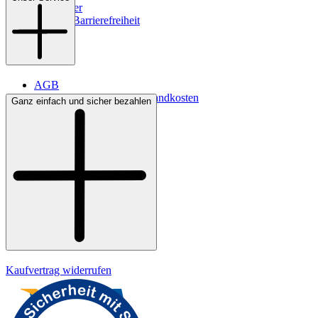
Newsletter
Digitale Barrierefreiheit
AGB
Lieferbedingungen & Versandkosten
Ganz einfach und sicher bezahlen
Bezahlung
Kontakt
Widerrufsrecht
Datenschutz
Impressum
Kaufvertrag widerrufen