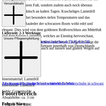
Versanddetails
Hingucker an Ihrem Fuß, sondern zudem auch noch überaus
bequem und praktisch an kalten Tagen. Kuscheliges Lammfell
wärmt Sie auch bei besonders tiefen Temperaturen und das
wunderschöne Rauleder der schwarzen Boots wirkt edel und
elegant. Dies wird von dem goldenen Reißverschluss am Mittelfuß
Lieferzeit: 2-3 Werktage
und dem beigen Lammfell, welches an Einstieg hervorschaut,
Unsere Pflegeempfehlung
Keine Versandkosten:
kostenfrei lieferbar ab 79,95 € in DE
nochmals betont. Für ein sicheres und festes Laufgefühl sorgt die
Einfache und Kostenlose Retoure innerhalb von Deutschlands
profilstarke Sohle, die Sie auch auf nassen und glatten Wegen auf
den Beinen hält.
Art.Nr.: 192002970980
Material: Leder
Innenmaterial: Lammfell
Zu unseren Pflegemitteln und weiterem Zubehör
Alle Konstantin Starke Winterschuhe
Mehr Winterschuhe in schwarz
Innensohle: Lammfell
Sohle: Gummisohle
Footerbereich
Absatzhöhe: ca. 3 cm
Folgen Sie uns:
Farbe: Schwarz