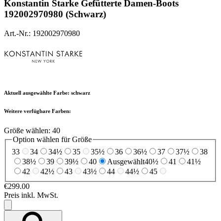
Konstantin Starke
Gefütterte Damen-Boots
192002970980 (Schwarz)
Art.-Nr.: 192002970980
Aktuell ausgewählte Farbe:
schwarz
Weitere verfügbare Farben:
Größe wählen:
40
Option wählen für Größe
33
34
34½
35
35½
36
36½
37
37½
38
38½
39
39½
40
Ausgewählt
40½
41
41½
42
42½
43
43½
44
44½
45
€299.00
Preis inkl. MwSt.