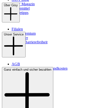
GISY Magazin
Über Gisy
Pflegemittel
Pflegetipps
Filialen
WMS-Premium
Unser Service
Newsletter
Digitale Barrierefreiheit
AGB
Lieferbedingungen & Versandkosten
Ganz einfach und sicher bezahlen
Bezahlung
Kontakt
Widerrufsrecht
Datenschutz
Impressum