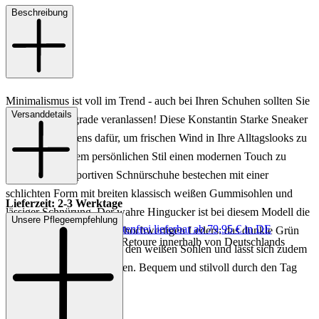
Beschreibung
Minimalismus ist voll im Trend - auch bei Ihren Schuhen sollten Sie
Versanddetails
ein frisches Upgrade veranlassen! Diese Konstantin Starke Sneaker
eignen sich bestens dafür, um frischen Wind in Ihre Alltagslooks zu
bringen und Ihrem persönlichen Stil einen modernen Touch zu
verleihen. Die sportiven Schnürschuhe bestechen mit einer
schlichten Form mit breiten klassisch weißen Gummisohlen und
Lieferzeit: 2-3 Werktage
lässiger Schnürung. Der wahre Hingucker ist bei diesem Modell die
Unsere Pflegeempfehlung
Keine Versandkosten:
kostenfrei lieferbar ab 79,95 € in DE
ungewöhnliche Farbe des hochwertigen Leders: das dunkle Grün
Einfache und Kostenlose Retoure innerhalb von Deutschlands
harmoniert wunderbar mit den weißen Sohlen und lässt sich zudem
leicht im Alltag kombinieren. Bequem und stilvoll durch den Tag
mit Konstantin Starke!