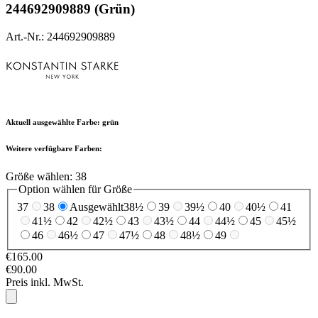
244692909889 (Grün)
Art.-Nr.: 244692909889
Aktuell ausgewählte Farbe:
grün
Weitere verfügbare Farben:
Größe wählen:
38
Option wählen für Größe
37
38
Ausgewählt
38½
39
39½
40
40½
41
41½
42
42½
43
43½
44
44½
45
45½
46
46½
47
47½
48
48½
49
€165.00
€90.00
Preis inkl. MwSt.