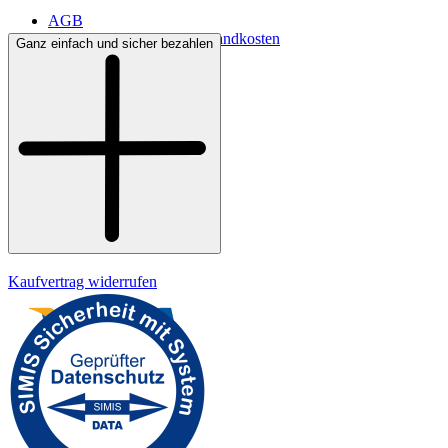
AGB
Lieferbedingungen & Versandkosten
Ganz einfach und sicher bezahlen
Bezahlung
Kontakt
Widerrufsrecht
Datenschutz
Impressum
Kaufvertrag widerrufen