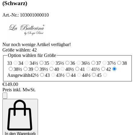
(Schwarz)
Art.-Nr.: 103001000010
Nur noch wenige Artikel verfügbar!
Größe wählen:
42
Option wählen für Größe
33
34
34½
35
35½
36
36½
37
37½
38
38½
39
39½
40
40½
41
41½
42
Ausgewählt
42½
43
43½
44
44½
45
€149.00
Preis inkl. MwSt.
In den Warenkorb