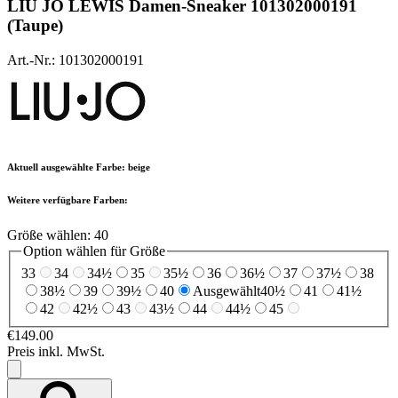
LIU JO
LEWIS Damen-Sneaker 101302000191
(Taupe)
Art.-Nr.: 101302000191
Aktuell ausgewählte Farbe:
beige
Weitere verfügbare Farben:
Größe wählen:
40
Option wählen für Größe
33
34
34½
35
35½
36
36½
37
37½
38
38½
39
39½
40
Ausgewählt
40½
41
41½
42
42½
43
43½
44
44½
45
€149.00
Preis inkl. MwSt.