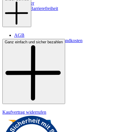
Newsletter
Digitale Barrierefreiheit
AGB
Lieferbedingungen & Versandkosten
Ganz einfach und sicher bezahlen
Bezahlung
Kontakt
Widerrufsrecht
Datenschutz
Impressum
Kaufvertrag widerrufen