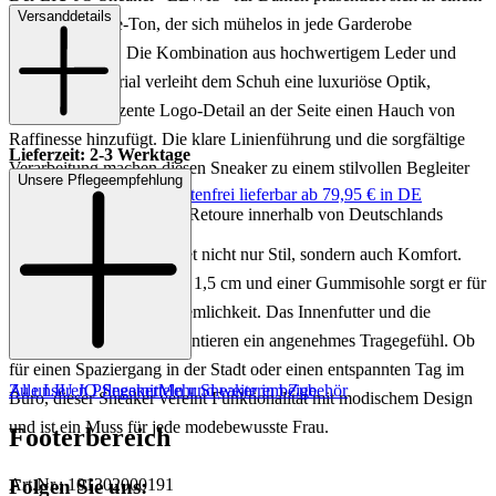
Versanddetails
eleganten Taupe-Ton, der sich mühelos in jede Garderobe
integrieren lässt. Die Kombination aus hochwertigem Leder und
sonstigem Material verleiht dem Schuh eine luxuriöse Optik,
während das dezente Logo-Detail an der Seite einen Hauch von
Raffinesse hinzufügt. Die klare Linienführung und die sorgfältige
Lieferzeit: 2-3 Werktage
Verarbeitung machen diesen Sneaker zu einem stilvollen Begleiter
Unsere Pflegeempfehlung
Keine Versandkosten:
kostenfrei lieferbar ab 79,95 € in DE
für den Alltag.
Einfache und Kostenlose Retoure innerhalb von Deutschlands
Der LEWIS Sneaker bietet nicht nur Stil, sondern auch Komfort.
Mit einer Absatzhöhe von 1,5 cm und einer Gummisohle sorgt er für
optimalen Halt und Bequemlichkeit. Das Innenfutter und die
Innensohle aus Textil garantieren ein angenehmes Tragegefühl. Ob
für einen Spaziergang in der Stadt oder einen entspannten Tag im
Zu unseren Pflegemitteln und weiterem Zubehör
Alle LIU JO Sneaker
Mehr Sneaker in beige
Büro, dieser Sneaker vereint Funktionalität mit modischem Design
und ist ein Muss für jede modebewusste Frau.
Footerbereich
Folgen Sie uns:
Art.Nr.: 101302000191