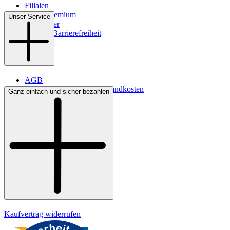
Filialen
WMS-Premium
Unser Service
Newsletter
Digitale Barrierefreiheit
AGB
Lieferbedingungen & Versandkosten
Ganz einfach und sicher bezahlen
Bezahlung
Kontakt
Widerrufsrecht
Datenschutz
Impressum
Kaufvertrag widerrufen