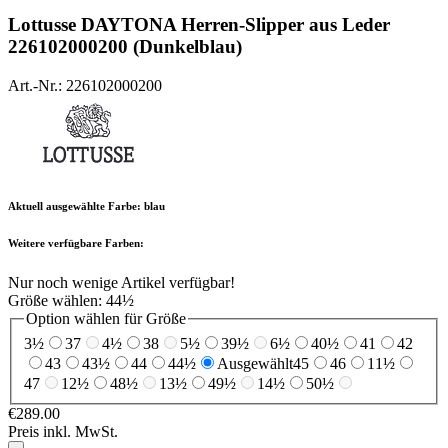
Lottusse
DAYTONA Herren-Slipper aus Leder
226102000200 (Dunkelblau)
Art.-Nr.: 226102000200
Aktuell ausgewählte Farbe:
blau
Weitere verfügbare Farben:
Nur noch wenige Artikel verfügbar!
Größe wählen:
44½
Option wählen für Größe
3½
37
4½
38
5½
39½
6½
40½
41
42
43
43½
44
44½
Ausgewählt
45
46
11½
47
12½
48½
13½
49½
14½
50½
€289.00
Preis inkl. MwSt.