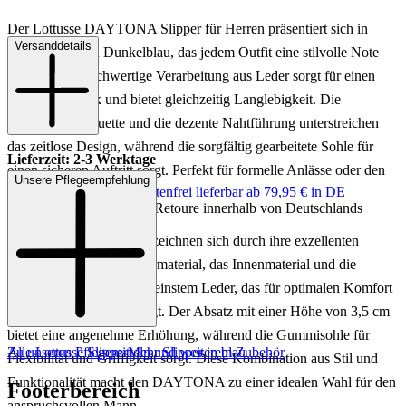
Der Lottusse DAYTONA Slipper für Herren präsentiert sich in
Versanddetails
einem eleganten Dunkelblau, das jedem Outfit eine stilvolle Note
verleiht. Die hochwertige Verarbeitung aus Leder sorgt für einen
luxuriösen Look und bietet gleichzeitig Langlebigkeit. Die
klassische Silhouette und die dezente Nahtführung unterstreichen
das zeitlose Design, während die sorgfältig gearbeitete Sohle für
Lieferzeit: 2-3 Werktage
einen sicheren Auftritt sorgt. Perfekt für formelle Anlässe oder den
Unsere Pflegeempfehlung
Keine Versandkosten:
kostenfrei lieferbar ab 79,95 € in DE
stilvollen Alltag.
Einfache und Kostenlose Retoure innerhalb von Deutschlands
Die DAYTONA Slipper zeichnen sich durch ihre exzellenten
Materialien aus. Das Obermaterial, das Innenmaterial und die
Innensohle bestehen aus feinstem Leder, das für optimalen Komfort
und Atmungsaktivität sorgt. Der Absatz mit einer Höhe von 3,5 cm
bietet eine angenehme Erhöhung, während die Gummisohle für
Zu unseren Pflegemitteln und weiterem Zubehör
Alle Lottusse Slipper
Mehr Slipper in blau
Flexibilität und Griffigkeit sorgt. Diese Kombination aus Stil und
Funktionalität macht den DAYTONA zu einer idealen Wahl für den
Footerbereich
anspruchsvollen Mann.