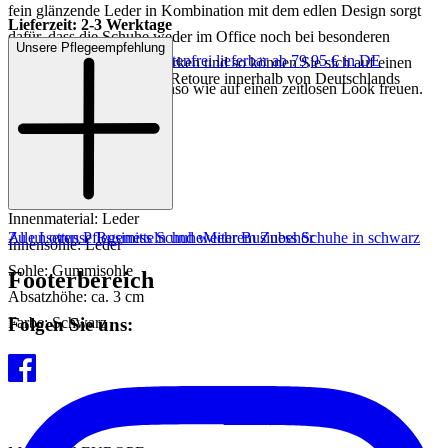
fein glänzende Leder in Kombination mit dem edlen Design sorgt
Lieferzeit: 2-3 Werktage
dafür, dass die Schuhe weder im Office noch bei besonderen
Unsere Pflegeempfehlung
Keine Versandkosten:
kostenfrei lieferbar ab 79,95 € in DE
Anlässen fehl am Platz wirken und so können Sie sich auf einen
Einfache und Kostenlose Retoure innerhalb von Deutschlands
traumhaften Komfort ebenso wie auf einen zeitlosen Look freuen.
Art.Nr.: 226001939717
Material: Leder
Innenmaterial: Leder
Zu unseren Pflegemitteln und weiterem Zubehör
Alle Lottusse Business Schuhe
Mehr Business Schuhe in schwarz
Innensohle: Leder
Sohle: Gummisohle
Footerbereich
Absatzhöhe: ca. 3 cm
Folgen Sie uns:
Farbe: Schwarz