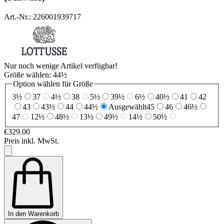
Art.-Nr.: 226001939717
Nur noch wenige Artikel verfügbar!
Größe wählen:
44½
Option wählen für Größe
3½
37
4½
38
5½
39½
6½
40½
41
42
43
43½
44
44½
Ausgewählt
45
46
46½
47
12½
48½
13½
49½
14½
50½
€329.00
Preis inkl. MwSt.
In den Warenkorb