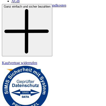
AGB
Lieferbedingungen & Versandkosten
Ganz einfach und sicher bezahlen
Bezahlung
Kontakt
Widerrufsrecht
Datenschutz
Impressum
Kaufvertrag widerrufen