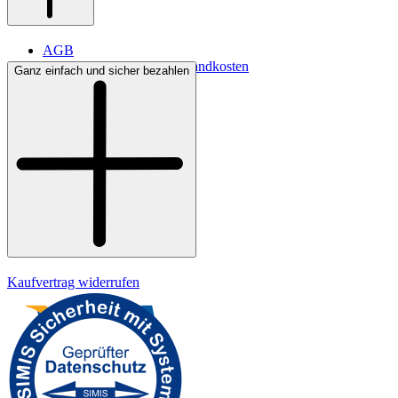
AGB
Lieferbedingungen & Versandkosten
Ganz einfach und sicher bezahlen
Bezahlung
Kontakt
Widerrufsrecht
Datenschutz
Impressum
Kaufvertrag widerrufen