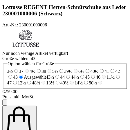
Lottusse
REGENT Herren-Schnürschuhe aus Leder
230001000006 (Schwarz)
Art.-Nr.: 230001000006
Nur noch wenige Artikel verfügbar!
Größe wählen:
43
Option wählen für Größe
3½
37
4½
38
5½
39½
6½
40½
41
42
43
Ausgewählt
43½
44
44½
45
46
11½
47
12½
48½
13½
49½
14½
50½
€259.00
Preis inkl. MwSt.