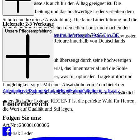
für formelle Anlässe als auch für den Alltag geeignet ist. Die
sorgfältige Verarbeitung und das hochwertige Leder verleihen dem
Schuh eine luxuriöse Ausstrahlung. Die klare Linienführung und die
Lieferzeit: 2-3 Werktage
feine Schnürung unterstreichen den edlen Look und machen den
Unsere Pflegeempfehlung
Keine Versandkosten:
kostenfrei lieferbar ab 79,95 € in DE
REGENT zu einem unverzichtbaren Begleiter für den stilbewussten
Einfache und Kostenlose Retoure innerhalb von Deutschlands
Mann.
Der REGENT Schnürschuh überzeugt durch seine hochwertigen
Materialien. Das Obermaterial, das Innenmaterial und die Sohle
bestehen aus feinstem Leder, was für optimalen Tragekomfort und
Langlebigkeit sorgt. Mit einer Absatzhöhe von 2 cm bietet der
Zu unseren Pflegemitteln und weiterem Zubehör
Alle Lottusse Schnürschuhe
Mehr Schnürschuhe in schwarz
Schuh eine angenehme Erhöhung, die den Tragekomfort zusätzlich
unterstützt. Der Lotusse REGENT ist die perfekte Wahl für Herren,
Footerbereich
die Wert auf Qualität und Stil legen.
Folgen Sie uns:
Art.Nr.: 230001000006
Material: Leder