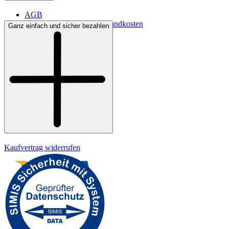
AGB
Lieferbedingungen & Versandkosten
Ganz einfach und sicher bezahlen
Bezahlung
Kontakt
Widerrufsrecht
Datenschutz
Impressum
Kaufvertrag widerrufen