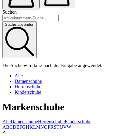
Suchen
Suche absenden
Die Suche wird kurz nach der Eingabe angewendet.
Alle
Damenschuhe
Herrenschuhe
Kinderschuhe
Markenschuhe
Alle
Damenschuhe
Herrenschuhe
Kinderschuhe
A
B
C
D
E
F
G
H
K
L
M
N
O
P
R
S
T
U
V
W
A