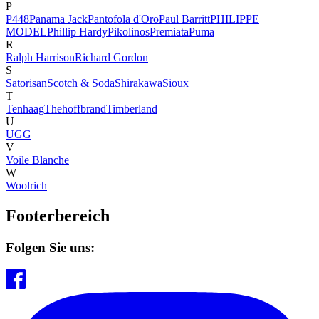
P
P448
Panama Jack
Pantofola d'Oro
Paul Barritt
PHILIPPE
MODEL
Phillip Hardy
Pikolinos
Premiata
Puma
R
Ralph Harrison
Richard Gordon
S
Satorisan
Scotch & Soda
Shirakawa
Sioux
T
Tenhaag
Thehoffbrand
Timberland
U
UGG
V
Voile Blanche
W
Woolrich
Footerbereich
Folgen Sie uns: