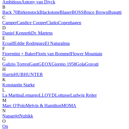
Ambitious
Antony van Diyck
B
Back 70
Birkenstock
Blackstone
Blauer
BOSS
Bruce Brown
Bugatti
C
Camper
Candice Cooper
Clarks
Copenhagen
D
Daniel Kenneth
Dr. Martens
E
Ecoalf
Eddie Rodriguez
El Naturalista
F
Fiorentini + Baker
Floris van Bommel
Flower Mountain
G
Galizio Torresi
Gant
GEOX
Giorgio 1958
Gola
Gravati
H
Harris
HUB
HUNTER
K
Konstantin Starke
L
La Martina
Lemargo
LLOYD
Lottusse
Ludwig Reiter
M
Marc O'Polo
Melvin & Hamilton
MOMA
N
Napapijri
Nubikk
O
On