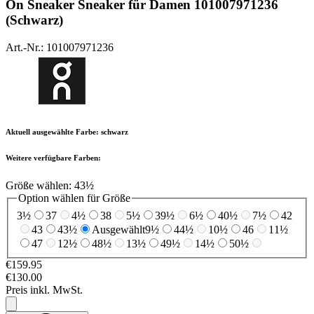
On
Sneaker Sneaker für Damen 101007971236
(Schwarz)
Art.-Nr.: 101007971236
Aktuell ausgewählte Farbe:
schwarz
Weitere verfügbare Farben:
Größe wählen:
43½
Option wählen für Größe
3½
37
4½
38
5½
39½
6½
40½
7½
42
43
43½
Ausgewählt
9½
44½
10½
46
11½
47
12½
48½
13½
49½
14½
50½
€159.95
€130.00
Preis inkl. MwSt.