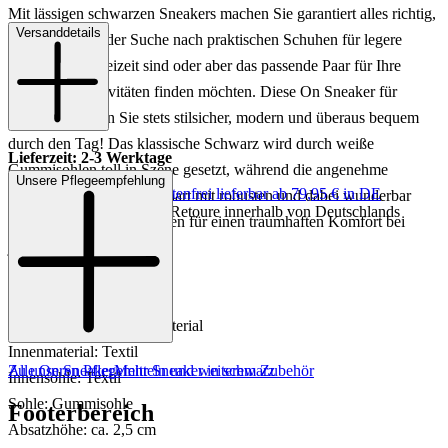
Mit lässigen schwarzen Sneakers machen Sie garantiert alles richtig,
Versanddetails
egal ob Sie auf der Suche nach praktischen Schuhen für legere
Looks in der Freizeit sind oder aber das passende Paar für Ihre
sportlichen Aktivitäten finden möchten. Diese On Sneaker für
Damen begleiten Sie stets stilsicher, modern und überaus bequem
durch den Tag! Das klassische Schwarz wird durch weiße
Lieferzeit: 2-3 Werktage
Gummisohlen toll in Szene gesetzt, während die angenehme
Unsere Pflegeempfehlung
Keine Versandkosten:
kostenfrei lieferbar ab 79,95 € in DE
Passform der Schuhe gepaart mit robusten und dabei wunderbar
Einfache und Kostenlose Retoure innerhalb von Deutschlands
leichten und luftigen Sohlen für einen traumhaften Komfort bei
jedem Schritt sorgt.
Art.Nr.: 101007971236
Material: Textil/Sonst. Material
Innenmaterial: Textil
Zu unseren Pflegemitteln und weiterem Zubehör
Alle On Sneaker
Mehr Sneaker in schwarz
Innensohle: Textil
Sohle: Gummisohle
Footerbereich
Absatzhöhe: ca. 2,5 cm