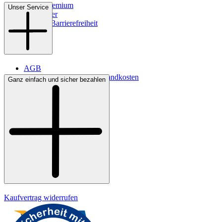
WMS-Premium
Unser Service
Newsletter
Digitale Barrierefreiheit
AGB
Lieferbedingungen & Versandkosten
Ganz einfach und sicher bezahlen
Bezahlung
Kontakt
Widerrufsrecht
Datenschutz
Impressum
Kaufvertrag widerrufen