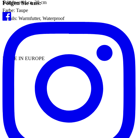
Folgen Sie uns:
Schaftweite: ca. 38 cm
Farbe: Taupe
Details: Warmfutter, Waterproof
MADE IN EUROPE