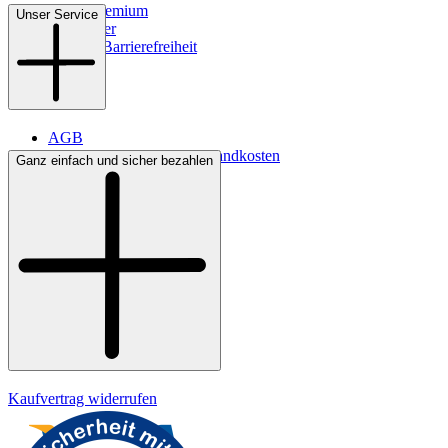
WMS-Premium
Unser Service
Newsletter
Digitale Barrierefreiheit
AGB
Lieferbedingungen & Versandkosten
Ganz einfach und sicher bezahlen
Bezahlung
Kontakt
Widerrufsrecht
Datenschutz
Impressum
Kaufvertrag widerrufen