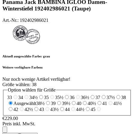
Panama Jack
BAMBINA IGLOO Damen-
Winterstiefel 192402986021 (Taupe)
Art.-Nr.: 192402986021
Aktuell ausgewählte Farbe:
grau
Weitere verfügbare Farben:
Nur noch wenige Artikel verfügbar!
Größe wählen:
38
Option wählen für Größe
33
34
34½
35
35½
36
36½
37
37½
38
Ausgewählt
38½
39
39½
40
40½
41
41½
42
42½
43
43½
44
44½
45
€229.00
Preis inkl. MwSt.