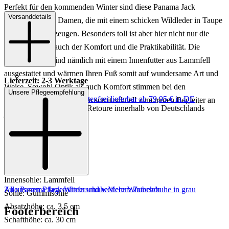
Perfekt für den kommenden Winter sind diese Panama Jack
Versanddetails
Winterstiefel für Damen, die mit einem schicken Wildleder in Taupe
auf anhieb überzeugen. Besonders toll ist aber hier nicht nur die
Optik, sondern auch der Komfort und die Praktikabilität. Die
Damenschuhe sind nämlich mit einem Innenfutter aus Lammfell
ausgestattet und wärmen Ihren Fuß somit auf wundersame Art und
Lieferzeit: 2-3 Werktage
Weise. Sowohl Optik als auch Komfort stimmen bei den
Unsere Pflegeempfehlung
Keine Versandkosten:
kostenfrei lieferbar ab 79,95 € in DE
Winterschuhen und können somit schnell zum treuen Begleiter an
Einfache und Kostenlose Retoure innerhalb von Deutschlands
jedem Tag werden.
Art.Nr.: 192402986021
Material: Leder
Innenmaterial: Lammfell
Innensohle: Lammfell
Zu unseren Pflegemitteln und weiterem Zubehör
Alle Panama Jack Winterschuhe
Mehr Winterschuhe in grau
Sohle: Gummisohle
Absatzhöhe: ca. 3,5 cm
Footerbereich
Schafthöhe: ca. 30 cm