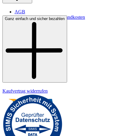
AGB
Lieferbedingungen & Versandkosten
Ganz einfach und sicher bezahlen
Bezahlung
Kontakt
Widerrufsrecht
Datenschutz
Impressum
Kaufvertrag widerrufen