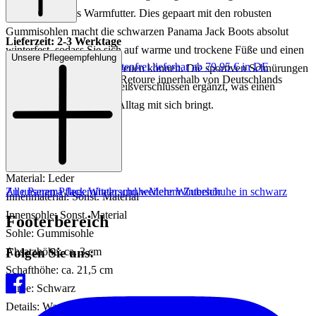
ein hochwertiges Warmfutter. Dies gepaart mit den robusten
Gummisohlen macht die schwarzen Panama Jack Boots absolut
Lieferzeit: 2-3 Werktage
winterfest, sodass Sie sich auf warme und trockene Füße und einen
Unsere Pflegeempfehlung
Keine Versandkosten:
kostenfrei lieferbar ab 79,95 € in DE
coolen Auftritt im Alltag freuen können. Die sportiven Schnürungen
Einfache und Kostenlose Retoure innerhalb von Deutschlands
werden mit praktischen Reißverschlüssen ergänzt, was einen
zusätzlichen Komfort im Alltag mit sich bringt.
Art.Nr.: 192001986136
Material: Leder
Zu unseren Pflegemitteln und weiterem Zubehör
Alle Panama Jack Winterschuhe
Mehr Winterschuhe in schwarz
Innenmaterial: Sonst. Material
Innensohle: Sonst. Material
Footerbereich
Sohle: Gummisohle
Folgen Sie uns:
Absatzhöhe: ca. 3 cm
Schafthöhe: ca. 21,5 cm
Farbe: Schwarz
Details: Warmfutter 100% Acryl