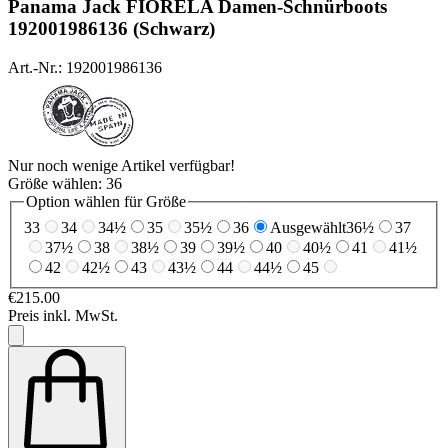
Panama Jack
FIORELA Damen-Schnürboots
192001986136 (Schwarz)
Art.-Nr.: 192001986136
Nur noch wenige Artikel verfügbar!
Größe wählen:
36
Option wählen für Größe
33
34
34½
35
35½
36
Ausgewählt
36½
37
37½
38
38½
39
39½
40
40½
41
41½
42
42½
43
43½
44
44½
45
€215.00
Preis inkl. MwSt.