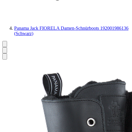
Panama Jack FIORELA Damen-Schnürboots 192001986136
(Schwarz)