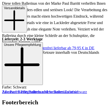
Diese tollen Ballerinas von der Marke Paul Barritt verhelfen Ihnen
Versanddetails
zu einem besonders edlen und seriösen Look! Die Verarbeitung des
schwarzen Leders macht einen hochwertigen Eindruck, während
aufmerksame Details wie eine in Lackleder abgesetzte Ferse und
Spitze dem Schuh eine elegante Note verleihen. Verziert wird der
Ballerina durch eine kleine Schleife an der Schuhspitze, die
Lieferzeit: 2-3 Werktage
besonders feminin wirkt.
Unsere Pflegeempfehlung
Keine Versandkosten:
kostenfrei lieferbar ab 79,95 € in DE
Einfache und Kostenlose Retoure innerhalb von Deutschlands
Art.Nr.: 103003220693
Material: Leder
Innenmaterial: Leder
Sohle: Ledersohle
Absatzhöhe: ca. 1,5 cm
Farbe: Schwarz
Zu unseren Pflegemitteln und weiterem Zubehör
Alle Paul Barritt Ballerinas
Mehr Ballerinas in schwarz
Footerbereich