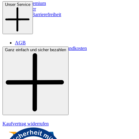
WMS-Premium
Unser Service
Newsletter
Digitale Barrierefreiheit
AGB
Lieferbedingungen & Versandkosten
Ganz einfach und sicher bezahlen
Bezahlung
Kontakt
Widerrufsrecht
Datenschutz
Impressum
Kaufvertrag widerrufen