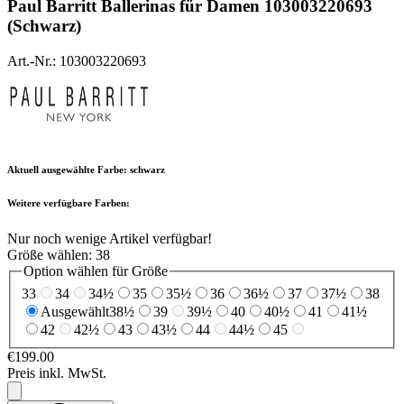
Paul Barritt
Ballerinas für Damen 103003220693
(Schwarz)
Art.-Nr.: 103003220693
Aktuell ausgewählte Farbe:
schwarz
Weitere verfügbare Farben:
Nur noch wenige Artikel verfügbar!
Größe wählen:
38
Option wählen für Größe
33
34
34½
35
35½
36
36½
37
37½
38
Ausgewählt
38½
39
39½
40
40½
41
41½
42
42½
43
43½
44
44½
45
€199.00
Preis inkl. MwSt.