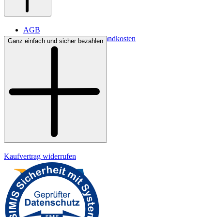
AGB
Lieferbedingungen & Versandkosten
Ganz einfach und sicher bezahlen
Bezahlung
Kontakt
Widerrufsrecht
Datenschutz
Impressum
Kaufvertrag widerrufen