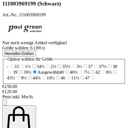
111003969199 (Schwarz)
Art.-Nr.: 111003969199
Nur noch wenige Artikel verfügbar!
Größe wählen:
6 (39½)
Hersteller-Größen
Option wählen für Größe
-
33
1½
34½
2½
35½
3½
37
37½
38
39
39½
Ausgewählt
40
40½
7½
42
8½
43½
9½
44½
10½
46
11½
47
€150.00
€120.00
Preis inkl. MwSt.