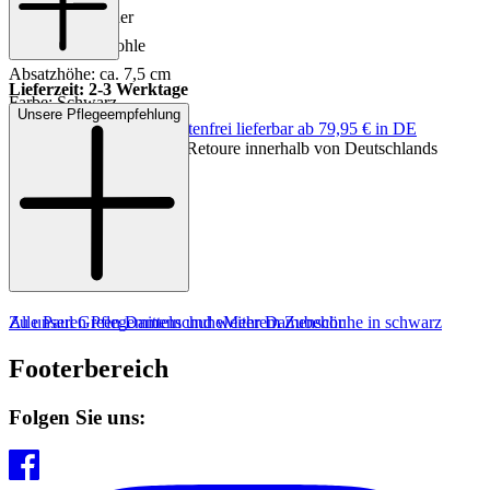
Innensohle: Leder
Sohle: Gummisohle
Absatzhöhe: ca. 7,5 cm
Lieferzeit: 2-3 Werktage
Farbe: Schwarz
Unsere Pflegeempfehlung
Keine Versandkosten:
kostenfrei lieferbar ab 79,95 € in DE
Einfache und Kostenlose Retoure innerhalb von Deutschlands
Zu unseren Pflegemitteln und weiterem Zubehör
Alle Paul Green Damenschuhe
Mehr Damenschuhe in schwarz
Footerbereich
Folgen Sie uns: