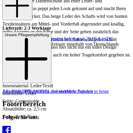
bunte Design der Damenschuhe aus einer Leder- und
Textilkombination peppt jeden Look gekonnt auf und macht Ihren
Fuß zum Hingucker. Das beige Leder des Schafts wird von bunten
Textileinsätzen am Mittel- und Vorderfuß abgerundet und knallig,
Lieferzeit: 2-3 Werktage
gelbe Akzente an der Ferse und der Seite geben zusätzlich das
Unsere Pflegeempfehlung
Keine Versandkosten:
kostenfrei lieferbar ab 79,95 € in DE
gewisse Etwas. Dank der elastischen Sohle wird jeder Schritt
Einfache und Kostenlose Retoure innerhalb von Deutschlands
wunderbar abgefedert, sodass hier nicht nur ein tolles Design
überzeugen kann, sondern auch ein hoher Tragekomfort gegeben ist.
Art.Nr.: 101382972125
Material: Leder/Textil
Innenmaterial: Leder/Textil
Zu unseren Pflegemitteln und weiterem Zubehör
Alle PHILIPPE MODEL Sneaker
Mehr Sneaker in beige
Innensohle: Leder
Sohle: Gummisohle
Footerbereich
Absatzhöhe: ca. 2,5 cm
Folgen Sie uns:
Farbe: Beige/Bunt