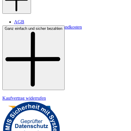
AGB
Lieferbedingungen & Versandkosten
Ganz einfach und sicher bezahlen
Bezahlung
Kontakt
Widerrufsrecht
Datenschutz
Impressum
Kaufvertrag widerrufen