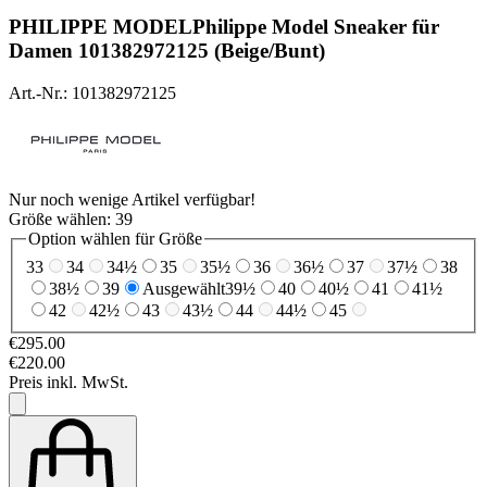
PHILIPPE MODEL
Philippe Model Sneaker für
Damen 101382972125 (Beige/Bunt)
Art.-Nr.: 101382972125
Nur noch wenige Artikel verfügbar!
Größe wählen:
39
Option wählen für Größe
33
34
34½
35
35½
36
36½
37
37½
38
38½
39
Ausgewählt
39½
40
40½
41
41½
42
42½
43
43½
44
44½
45
€295.00
€220.00
Preis inkl. MwSt.