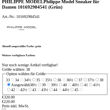
PHILIPPE MODEL
Philippe Model Sneaker für
Damen 101692984541 (Grün)
Art.-Nr.: 101692984541
Aktuell ausgewählte Farbe:
grün
Weitere verfügbare Farben:
Nur noch wenige Artikel verfügbar!
Größe wählen:
38
Option wählen für Größe
33
34
34½
35
35½
36
36½
37
37½
38
Ausgewählt
38½
39
39½
40
40½
41
41½
42
42½
43
43½
44
44½
45
€320.00
€220.00
Preis inkl. MwSt.