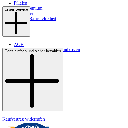
Filialen
WMS-Premium
Unser Service
Newsletter
Digitale Barrierefreiheit
AGB
Lieferbedingungen & Versandkosten
Ganz einfach und sicher bezahlen
Bezahlung
Kontakt
Widerrufsrecht
Datenschutz
Impressum
Kaufvertrag widerrufen