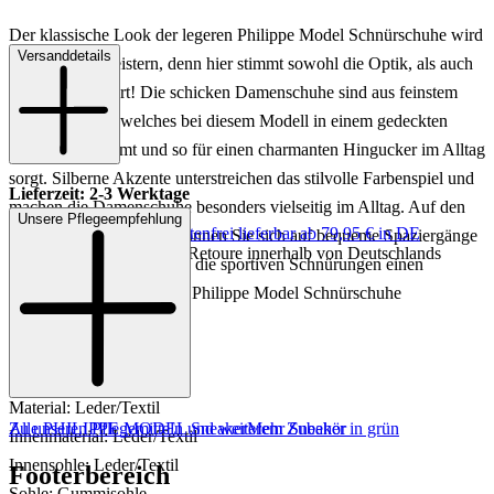
Der klassische Look der legeren Philippe Model Schnürschuhe wird
Versanddetails
Sie schnell begeistern, denn hier stimmt sowohl die Optik, als auch
der Tragekomfort! Die schicken Damenschuhe sind aus feinstem
Leder gefertigt, welches bei diesem Modell in einem gedeckten
Grün daherkommt und so für einen charmanten Hingucker im Alltag
sorgt. Silberne Akzente unterstreichen das stilvolle Farbenspiel und
Lieferzeit: 2-3 Werktage
machen die Damenschuhe besonders vielseitig im Alltag. Auf den
Unsere Pflegeempfehlung
Keine Versandkosten:
kostenfrei lieferbar ab 79,95 € in DE
robusten Gummisohlen können Sie sich auf bequeme Spaziergänge
Einfache und Kostenlose Retoure innerhalb von Deutschlands
im Alltag freuen, während die sportiven Schnürungen einen
optimalen Sitz der grünen Philippe Model Schnürschuhe
garantieren.
Art.Nr.: 101692984541
Material: Leder/Textil
Zu unseren Pflegemitteln und weiterem Zubehör
Alle PHILIPPE MODEL Sneaker
Mehr Sneaker in grün
Innenmaterial: Leder/Textil
Innensohle: Leder/Textil
Footerbereich
Sohle: Gummisohle