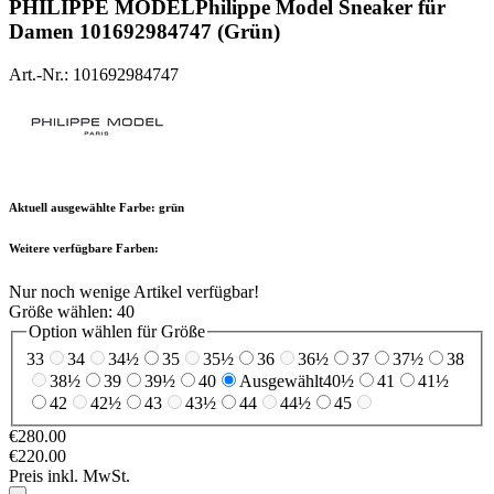
PHILIPPE MODEL
Philippe Model Sneaker für
Damen 101692984747 (Grün)
Art.-Nr.: 101692984747
Aktuell ausgewählte Farbe:
grün
Weitere verfügbare Farben:
Nur noch wenige Artikel verfügbar!
Größe wählen:
40
Option wählen für Größe
33
34
34½
35
35½
36
36½
37
37½
38
38½
39
39½
40
Ausgewählt
40½
41
41½
42
42½
43
43½
44
44½
45
€280.00
€220.00
Preis inkl. MwSt.