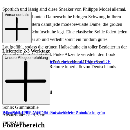
Sportlich und lässig sind diese Sneaker von Philippe Model allemal.
Versanddetails
Die grünen und bunten Damenschuhe bringen Schwung in Ihren
Look und begeistern damit jede modebewusste Dame, die großen
Wert auf coole Schnürschuhe legt. Eine elastische Sohle federt jeden
Schritt wunderbar ab und verleiht somit ein rundum gutes
Laufgefühl, sodass die grünen Halbschuhe ein toller Begleiter in der
Lieferzeit: 2-3 Werktage
Freizeit und im Alltag sind. Pinke Akzente veredeln den Look
Unsere Pflegeempfehlung
Keine Versandkosten:
kostenfrei lieferbar ab 79,95 € in DE
gekonnt und machen Ihren Fuß zum echten Hingucker!
Einfache und Kostenlose Retoure innerhalb von Deutschlands
Art.Nr.: 101692984747
Material: Leder/Textil
Innenmaterial: Leder/Textil
Innensohle: Leder/Textil
Sohle: Gummisohle
Zu unseren Pflegemitteln und weiterem Zubehör
Alle PHILIPPE MODEL Sneaker
Mehr Sneaker in grün
Absatzhöhe: ca. 3,5 cm
Farbe: Grün
Footerbereich