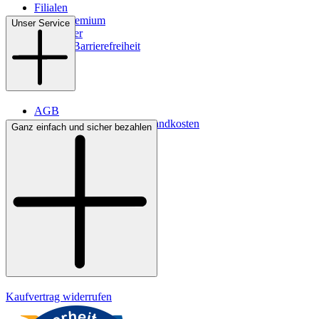
Filialen
WMS-Premium
Unser Service
Newsletter
Digitale Barrierefreiheit
AGB
Lieferbedingungen & Versandkosten
Ganz einfach und sicher bezahlen
Bezahlung
Kontakt
Widerrufsrecht
Datenschutz
Impressum
Kaufvertrag widerrufen