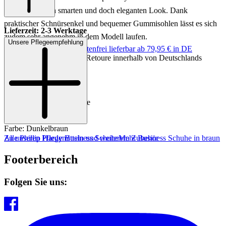
Anzug für einen smarten und doch eleganten Look. Dank
praktischer Schnürsenkel und bequemer Gummisohlen lässt es sich
Lieferzeit: 2-3 Werktage
zudem sehr angenehm in dem Modell laufen.
Unsere Pflegeempfehlung
Keine Versandkosten:
kostenfrei lieferbar ab 79,95 € in DE
Einfache und Kostenlose Retoure innerhalb von Deutschlands
Art.Nr.: 230201856228
Material: Leder
Innenmaterial: Leder
Sohle: Leder-/Gummisohle
Absatzhöhe: ca. 2,5 cm
Farbe: Dunkelbraun
Zu unseren Pflegemitteln und weiterem Zubehör
Alle Phillip Hardy Business Schuhe
Mehr Business Schuhe in braun
Footerbereich
Folgen Sie uns: