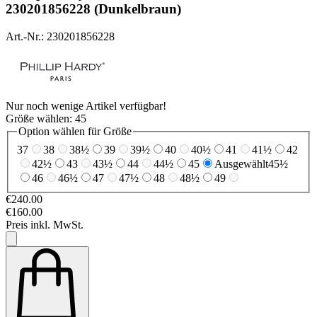
230201856228 (Dunkelbraun)
Art.-Nr.: 230201856228
Nur noch wenige Artikel verfügbar!
Größe wählen:
45
Option wählen für Größe
37
38
38½
39
39½
40
40½
41
41½
42
42½
43
43½
44
44½
45
Ausgewählt
45½
46
46½
47
47½
48
48½
49
€240.00
€160.00
Preis inkl. MwSt.