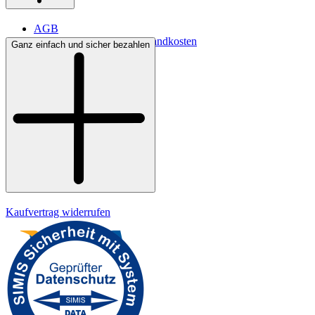
AGB
Lieferbedingungen & Versandkosten
Ganz einfach und sicher bezahlen
Bezahlung
Kontakt
Widerrufsrecht
Datenschutz
Impressum
Kaufvertrag widerrufen