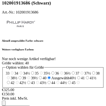
102001913686 (Schwarz)
Art.-Nr.: 102001913686
Aktuell ausgewählte Farbe:
schwarz
Weitere verfügbare Farben:
Nur noch wenige Artikel verfügbar!
Größe wählen:
40
Option wählen für Größe
33
34
34½
35
35½
36
36½
37
37½
38
38½
39
39½
40
Ausgewählt
40½
41
41½
42
42½
43
43½
44
44½
45
€325.00
€150.00
Preis inkl. MwSt.