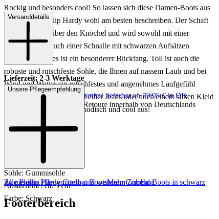
Rockig und besonders cool! So lassen sich diese Damen-Boots aus
Versanddetails
dem Hause Phillip Hardy wohl am besten beschreiben. Der Schaft
geht bis knapp über den Knöchel und wird sowohl mit einer
Schnürung als auch einer Schnalle mit schwarzen Aufsätzen
festgehalten. Dies ist ein besonderer Blickfang. Toll ist auch die
robuste und rutschfeste Sohle, die Ihnen auf nassem Laub und bei
Lieferzeit: 2-3 Werktage
Wind und Wetter ein rutschfestes und angenehmes Laufgefühl
Unsere Pflegeempfehlung
Keine Versandkosten:
kostenfrei lieferbar ab 79,95 € in DE
bereiten wird. Egal, ob mit einer Jeans oder auch einem süßen Kleid
Einfache und Kostenlose Retoure innerhalb von Deutschlands
- die Boots sehen immer modisch und cool aus!
Art.Nr.: 102001913686
Material: Leder
Innenmaterial: Leder
Sohle: Gummisohle
Zu unseren Pflegemitteln und weiterem Zubehör
Alle Phillip Hardy Combat Boots
Mehr Combat Boots in schwarz
Absatzhöhe: ca. 5 cm
Farbe: Schwarz
Footerbereich