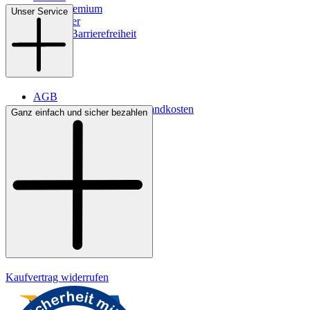
WMS-Premium
Unser Service
Newsletter
Digitale Barrierefreiheit
AGB
Lieferbedingungen & Versandkosten
Ganz einfach und sicher bezahlen
Bezahlung
Kontakt
Widerrufsrecht
Datenschutz
Impressum
Kaufvertrag widerrufen