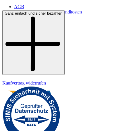
AGB
Lieferbedingungen & Versandkosten
Ganz einfach und sicher bezahlen
Bezahlung
Kontakt
Widerrufsrecht
Datenschutz
Impressum
Kaufvertrag widerrufen