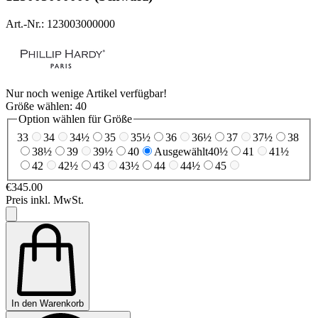
Art.-Nr.: 123003000000
Nur noch wenige Artikel verfügbar!
Größe wählen:
40
Option wählen für Größe
33
34
34½
35
35½
36
36½
37
37½
38
38½
39
39½
40
Ausgewählt
40½
41
41½
42
42½
43
43½
44
44½
45
€345.00
Preis inkl. MwSt.
In den Warenkorb