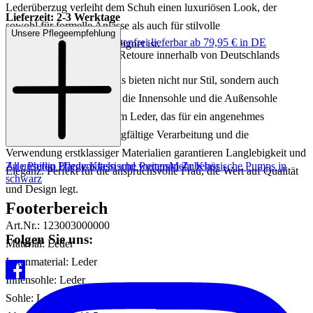
Lederüberzug verleiht dem Schuh einen luxuriösen Look, der
Lieferzeit: 2-3 Werktage
sowohl für formelle Anlässe als auch für stilvolle
Unsere Pflegeempfehlung
Keine Versandkosten:
kostenfrei lieferbar ab 79,95 € in DE
Abendveranstaltungen geeignet ist.
Einfache und Kostenlose Retoure innerhalb von Deutschlands
Diese exquisiten Highheels bieten nicht nur Stil, sondern auch
Komfort. Das Innenfutter, die Innensohle und die Außensohle
bestehen aus hochwertigem Leder, das für ein angenehmes
Tragegefühl sorgt. Die sorgfältige Verarbeitung und die
Verwendung erstklassiger Materialien garantieren Langlebigkeit und
Zu unseren Pflegemitteln und weiterem Zubehör
Alle Phillip Hardy Klassische Pumps
Mehr Klassische Pumps in
Eleganz. Perfekt für die anspruchsvolle Frau, die Wert auf Qualität
schwarz
und Design legt.
Footerbereich
Art.Nr.: 123003000000
Folgen Sie uns:
Material: Leder
Innenmaterial: Leder
Innensohle: Leder
Sohle: Leder