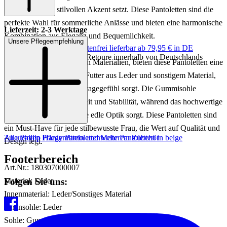
aus Leder einen stilvollen Akzent setzt. Diese Pantoletten sind die
perfekte Wahl für sommerliche Anlässe und bieten eine harmonische
Lieferzeit: 2-3 Werktage
Kombination aus Eleganz und Bequemlichkeit.
Unsere Pflegeempfehlung
Keine Versandkosten:
kostenfrei lieferbar ab 79,95 € in DE
Einfache und Kostenlose Retoure innerhalb von Deutschlands
Gefertigt aus hochwertigen Materialien, bieten diese Pantoletten eine
Lederinnensohle und ein Futter aus Leder und sonstigem Material,
das für ein angenehmes Tragegefühl sorgt. Die Gummisohle
gewährleistet Langlebigkeit und Stabilität, während das hochwertige
Lederobermaterial für eine edle Optik sorgt. Diese Pantoletten sind
ein Must-Have für jede stilbewusste Frau, die Wert auf Qualität und
Zu unseren Pflegemitteln und weiterem Zubehör
Alle Phillip Hardy Pantoletten
Mehr Pantoletten in beige
Design legt.
Footerbereich
Art.Nr.: 180307000007
Folgen Sie uns:
Material: Leder
Innenmaterial: Leder/Sonstiges Material
Innensohle: Leder
Sohle: Gummisohle