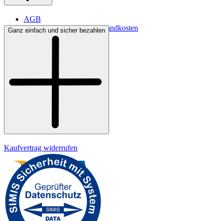
AGB
Lieferbedingungen & Versandkosten
Ganz einfach und sicher bezahlen
Bezahlung
Kontakt
Widerrufsrecht
Datenschutz
Impressum
Kaufvertrag widerrufen