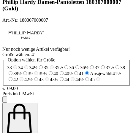
Phillip Hardy
Damen-Pantoletten 180307000007
(Gold)
Art.-Nr.: 180307000007
Nur noch wenige Artikel verfügbar!
Größe wählen:
41
Option wählen für Größe
33
34
34½
35
35½
36
36½
37
37½
38
38½
39
39½
40
40½
41
Ausgewählt
41½
42
42½
43
43½
44
44½
45
€169.00
Preis inkl. MwSt.