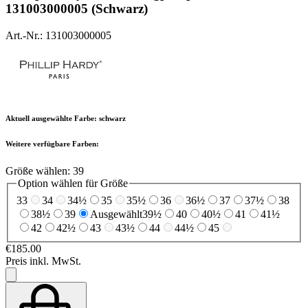
131003000005 (Schwarz)
Art.-Nr.: 131003000005
Aktuell ausgewählte Farbe:
schwarz
Weitere verfügbare Farben:
Größe wählen:
39
Option wählen für Größe
33
34
34½
35
35½
36
36½
37
37½
38
38½
39
Ausgewählt
39½
40
40½
41
41½
42
42½
43
43½
44
44½
45
€185.00
Preis inkl. MwSt.