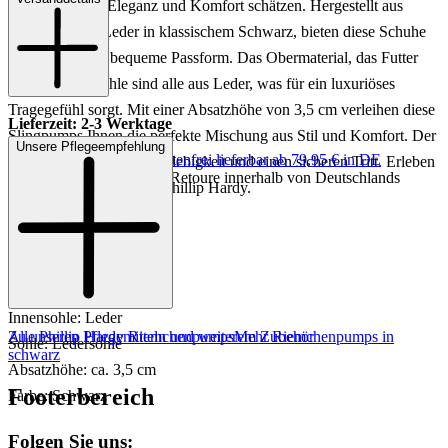
für Damen, die Eleganz und Komfort schätzen. Hergestellt aus
hochwertigem Leder in klassischem Schwarz, bieten diese Schuhe
eine luftige und bequeme Passform. Das Obermaterial, das Futter
und die Innensohle sind alle aus Leder, was für ein luxuriöses
Tragegefühl sorgt. Mit einer Absatzhöhe von 3,5 cm verleihen diese
Lieferzeit: 2-3 Werktage
Slingpumps Ihnen die perfekte Mischung aus Stil und Komfort. Der
Unsere Pflegeempfehlung
Keine Versandkosten:
kostenfrei lieferbar ab 79,95 € in DE
Ledersohle sorgt für Langlebigkeit und einen sicheren Tritt. Erleben
Einfache und Kostenlose Retoure innerhalb von Deutschlands
Sie den Unterschied mit Phillip Hardy.
Art.Nr.: 131003000005
Material: Leder
Innenmaterial: Leder
Innensohle: Leder
Zu unseren Pflegemitteln und weiterem Zubehör
Alle Phillip Hardy Riemchenpumps
Mehr Riemchenpumps in
Sohle: Ledersohle
schwarz
Absatzhöhe: ca. 3,5 cm
Footerbereich
Farbe: Schwarz
Folgen Sie uns: