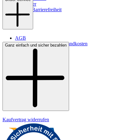
Newsletter
Digitale Barrierefreiheit
AGB
Lieferbedingungen & Versandkosten
Ganz einfach und sicher bezahlen
Bezahlung
Kontakt
Widerrufsrecht
Datenschutz
Impressum
Kaufvertrag widerrufen