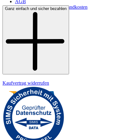
AGB
Lieferbedingungen & Versandkosten
Ganz einfach und sicher bezahlen
Bezahlung
Kontakt
Widerrufsrecht
Datenschutz
Impressum
Kaufvertrag widerrufen