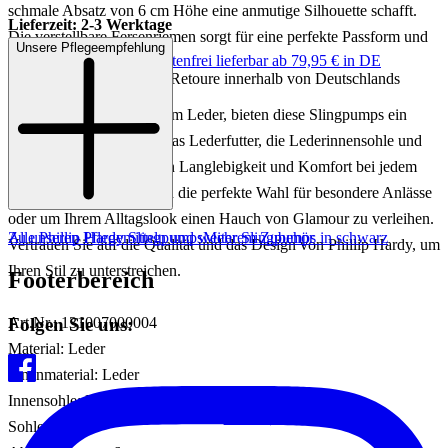
schmale Absatz von 6 cm Höhe eine anmutige Silhouette schafft.
Lieferzeit: 2-3 Werktage
Die verstellbare Fersenriemen sorgt für eine perfekte Passform und
Unsere Pflegeempfehlung
Keine Versandkosten:
kostenfrei lieferbar ab 79,95 € in DE
zusätzlichen Komfort.
Einfache und Kostenlose Retoure innerhalb von Deutschlands
Gefertigt aus hochwertigem Leder, bieten diese Slingpumps ein
luxuriöses Tragegefühl. Das Lederfutter, die Lederinnensohle und
die Ledersohle garantieren Langlebigkeit und Komfort bei jedem
Schritt. Diese Schuhe sind die perfekte Wahl für besondere Anlässe
oder um Ihrem Alltagslook einen Hauch von Glamour zu verleihen.
Zu unseren Pflegemitteln und weiterem Zubehör
Alle Phillip Hardy Slingpumps
Mehr Slingpumps in schwarz
Vertrauen Sie auf die Qualität und das Design von Phillip Hardy, um
Ihren Stil zu unterstreichen.
Footerbereich
Folgen Sie uns:
Art.Nr.: 131007000004
Material: Leder
Innenmaterial: Leder
Innensohle: Leder
Sohle: Leder