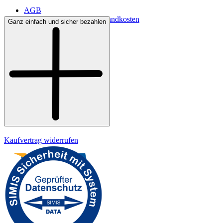
AGB
Lieferbedingungen & Versandkosten
Ganz einfach und sicher bezahlen
Bezahlung
Kontakt
Widerrufsrecht
Datenschutz
Impressum
Kaufvertrag widerrufen