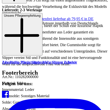
dezente Absatz von 3 cm sorgt für einen angenehmen Tragekomfort,
während die hochwertige Verarbeitung die Exklusivität des Modells
Lieferzeit: 2-3 Werktage
unterstreicht.
Unsere Pflegeempfehlung
Keine Versandkosten:
kostenfrei lieferbar ab 79,95 € in DE
Einfache und Kostenlose Retoure innerhalb von Deutschlands
Gefertigt aus edlem Leder, bietet der Schuh eine luxuriöse Haptik
und Langlebigkeit. Das Innenfutter aus Leder garantiert ein
angenehmes Fußklima, während die Innensohle aus sonstigem
Material zusätzlichen Komfort bietet. Die Gummisohle sorgt für
Stabilität und sicheren Halt auf verschiedenen Untergründen. Dieser
Slipper vereint Stil und Funktionalität und ist eine hervorragende
Zu unseren Pflegemitteln und weiterem Zubehör
Alle Phillip Hardy Slipper
Mehr Slipper in braun
Wahl für die anspruchsvolle Frau von heute.
Footerbereich
Art.Nr.: 110282000000
Folgen Sie uns:
Material: Leder
Innenmaterial: Leder
Innensohle: Sonstiges Material
Sohle: Gummisohle
Absatzhöhe: ca. 3 cm