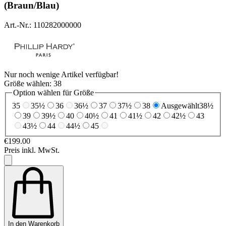
(Braun/Blau)
Art.-Nr.: 110282000000
Nur noch wenige Artikel verfügbar!
Größe wählen:
38
Option wählen für Größe
35
35½
36
36½
37
37½
38
Ausgewählt
38½
39
39½
40
40½
41
41½
42
42½
43
43½
44
44½
45
€199.00
Preis inkl. MwSt.
In den Warenkorb