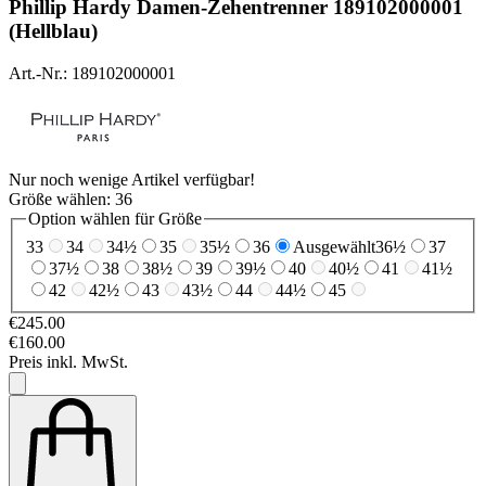
Phillip Hardy
Damen-Zehentrenner 189102000001
(Hellblau)
Art.-Nr.: 189102000001
Nur noch wenige Artikel verfügbar!
Größe wählen:
36
Option wählen für Größe
33
34
34½
35
35½
36
Ausgewählt
36½
37
37½
38
38½
39
39½
40
40½
41
41½
42
42½
43
43½
44
44½
45
€245.00
€160.00
Preis inkl. MwSt.