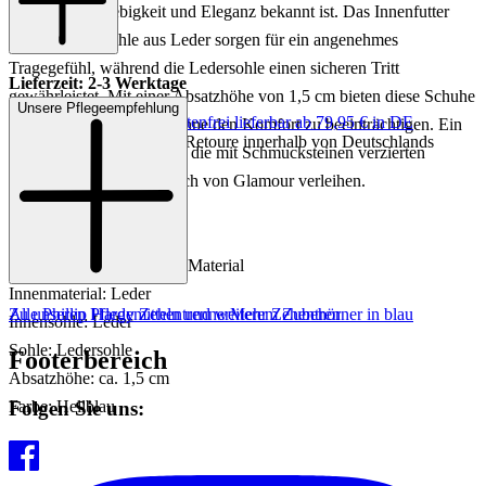
für seine Langlebigkeit und Eleganz bekannt ist. Das Innenfutter
und die Innensohle aus Leder sorgen für ein angenehmes
Tragegefühl, während die Ledersohle einen sicheren Tritt
Lieferzeit: 2-3 Werktage
gewährleistet. Mit einer Absatzhöhe von 1,5 cm bieten diese Schuhe
Unsere Pflegeempfehlung
Keine Versandkosten:
kostenfrei lieferbar ab 79,95 € in DE
eine dezente Erhöhung, ohne den Komfort zu beeinträchtigen. Ein
Einfache und Kostenlose Retoure innerhalb von Deutschlands
besonderes Highlight sind die mit Schmucksteinen verzierten
Riemchen, die einen Hauch von Glamour verleihen.
Art.Nr.: 189102000001
Material: Leder/Sonstiges Material
Innenmaterial: Leder
Zu unseren Pflegemitteln und weiterem Zubehör
Alle Phillip Hardy Zehentrenner
Mehr Zehentrenner in blau
Innensohle: Leder
Sohle: Ledersohle
Footerbereich
Absatzhöhe: ca. 1,5 cm
Folgen Sie uns:
Farbe: Hellblau