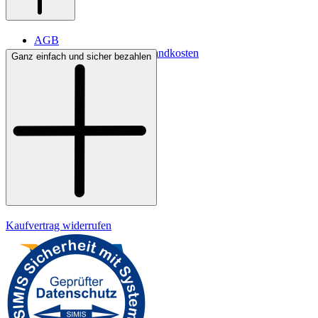
AGB
Lieferbedingungen & Versandkosten
Ganz einfach und sicher bezahlen
Bezahlung
Kontakt
Widerrufsrecht
Datenschutz
Impressum
Kaufvertrag widerrufen