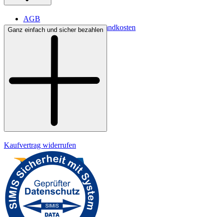
AGB
Lieferbedingungen & Versandkosten
Ganz einfach und sicher bezahlen
Bezahlung
Kontakt
Widerrufsrecht
Datenschutz
Impressum
Kaufvertrag widerrufen