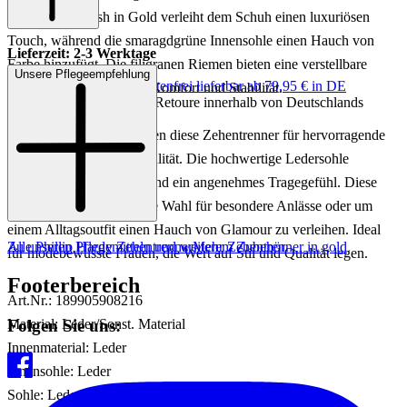
metallische Finish in Gold verleiht dem Schuh einen luxuriösen
Touch, während die smaragdgrüne Innensohle einen Hauch von
Lieferzeit: 2-3 Werktage
Farbe hinzufügt. Die filigranen Riemen bieten eine verstellbare
Unsere Pflegeempfehlung
Keine Versandkosten:
kostenfrei lieferbar ab 79,95 € in DE
Passform und sorgen für Komfort und Stabilität.
Einfache und Kostenlose Retoure innerhalb von Deutschlands
Hergestellt in Italien, stehen diese Zehentrenner für hervorragende
Handwerkskunst und Qualität. Die hochwertige Ledersohle
garantiert Langlebigkeit und ein angenehmes Tragegefühl. Diese
Sandalen sind die perfekte Wahl für besondere Anlässe oder um
einem Alltagsoutfit einen Hauch von Glamour zu verleihen. Ideal
Zu unseren Pflegemitteln und weiterem Zubehör
Alle Phillip Hardy Zehentrenner
Mehr Zehentrenner in gold
für modebewusste Frauen, die Wert auf Stil und Qualität legen.
Footerbereich
Art.Nr.: 189905908216
Folgen Sie uns:
Material: Leder/Sonst. Material
Innenmaterial: Leder
Innensohle: Leder
Sohle: Leder-/Gummisohle