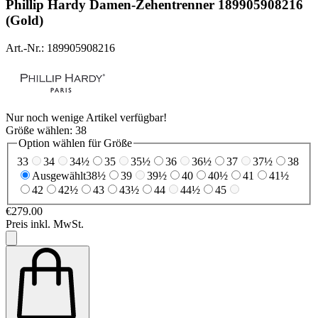
Phillip Hardy
Damen-Zehentrenner 189905908216
(Gold)
Art.-Nr.: 189905908216
Nur noch wenige Artikel verfügbar!
Größe wählen:
38
Option wählen für Größe
33
34
34½
35
35½
36
36½
37
37½
38
Ausgewählt
38½
39
39½
40
40½
41
41½
42
42½
43
43½
44
44½
45
€279.00
Preis inkl. MwSt.