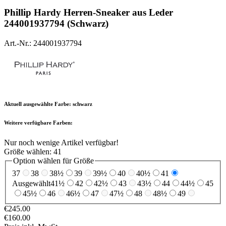
Phillip Hardy
Herren-Sneaker aus Leder
244001937794 (Schwarz)
Art.-Nr.: 244001937794
Aktuell ausgewählte Farbe:
schwarz
Weitere verfügbare Farben:
Nur noch wenige Artikel verfügbar!
Größe wählen:
41
Option wählen für Größe
37
38
38½
39
39½
40
40½
41
Ausgewählt
41½
42
42½
43
43½
44
44½
45
45½
46
46½
47
47½
48
48½
49
€245.00
€160.00