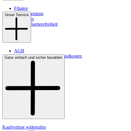
Filialen
WMS-Premium
Unser Service
Newsletter
Digitale Barrierefreiheit
AGB
Lieferbedingungen & Versandkosten
Ganz einfach und sicher bezahlen
Bezahlung
Kontakt
Widerrufsrecht
Datenschutz
Impressum
Kaufvertrag widerrufen