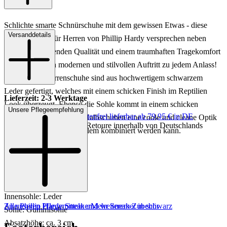
Schlichte smarte Schnürschuhe mit dem gewissen Etwas - diese
Versanddetails
tollen Sneaker für Herren von Phillip Hardy versprechen neben
einer herausragenden Qualität und einem traumhaften Tragekomfort
auch noch einen modernen und stilvollen Auftritt zu jedem Anlass!
Die smarten Herrenschuhe sind aus hochwertigem schwarzem
Leder gefertigt, welches mit einem schicken Finish im Reptilien
Lieferzeit: 2-3 Werktage
Look überzeugt. Ebenso die Sohle kommt in einem schicken
Unsere Pflegeempfehlung
Keine Versandkosten:
kostenfrei lieferbar ab 79,95 € in DE
Schwarz daher, was den Halbschuhen eine coole und cleane Optik
Einfache und Kostenlose Retoure innerhalb von Deutschlands
verleiht, die zu wirklich allem kombiniert werden kann.
Art.Nr.: 244001937794
Material: Leder
Innenmaterial: Leder
Innensohle: Leder
Zu unseren Pflegemitteln und weiterem Zubehör
Alle Phillip Hardy Sneaker
Mehr Sneaker in schwarz
Sohle: Gummisohle
Absatzhöhe: ca. 3 cm