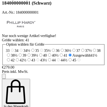
184000000001 (Schwarz)
Art.-Nr.: 184000000001
Nur noch wenige Artikel verfügbar!
Größe wählen:
41
Option wählen für Größe
33
34
34½
35
35½
36
36½
37
37½
38
38½
39
39½
40
40½
41
Ausgewählt
41½
42
42½
43
43½
44
44½
45
€279.00
Preis inkl. MwSt.
In den Warenkorb