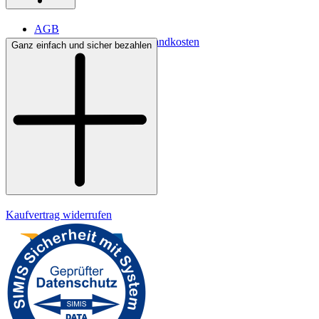
AGB
Lieferbedingungen & Versandkosten
Ganz einfach und sicher bezahlen
Bezahlung
Kontakt
Widerrufsrecht
Datenschutz
Impressum
Kaufvertrag widerrufen