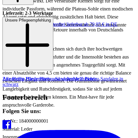
als auch zeitlos wirkt. Der verstellbare Riemen sorgt für eine
individuelle Passform, während die Plateau-Sohle einen modischen
Lieferzeit: 2-3 Werktage
Akzent setzt und gleichzeitig zusätzlichen Halt bietet. Diese
Unsere Pflegeempfehlung
Keine Versandkosten:
kostenfrei lieferbar ab 79,95 € in DE
Sandalen sind ideal für stilvolle Sommerabende oder entspannte
Einfache und Kostenlose Retoure innerhalb von Deutschlands
Spaziergänge in der Stadt.
Die MILAN Sandalen zeichnen sich durch ihre hochwertigen
Materialien aus. Das Innenfutter und die Innensohle bestehen aus
weichem Leder, das für ein angenehmes Tragegefühl sorgt. Mit
einer Absatzhöhe von 4,5 cm bieten sie genau die richtige Balance
Zu unseren Pflegemitteln und weiterem Zubehör
Alle Phillip Hardy Plateau-Sandalen
Mehr Plateau-Sandalen in
zwischen Eleganz und Komfort. Die Gummisohle gewährleistet
schwarz
Langlebigkeit und Rutschfestigkeit, sodass Sie sich auf jedem
Footerbereich
Untergrund sicher fühlen können. Ein Must-have für jede
anspruchsvolle Garderobe.
Folgen Sie uns:
Art.Nr.: 184000000001
Material: Leder
Innenmaterial: Leder