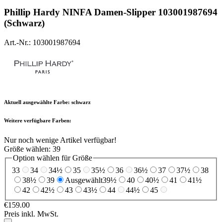
Phillip Hardy
NINFA Damen-Slipper 103001987694
(Schwarz)
Art.-Nr.: 103001987694
Aktuell ausgewählte Farbe:
schwarz
Weitere verfügbare Farben:
Nur noch wenige Artikel verfügbar!
Größe wählen:
39
Option wählen für Größe
33
34
34½
35
35½
36
36½
37
37½
38
38½
39
Ausgewählt
39½
40
40½
41
41½
42
42½
43
43½
44
44½
45
€159.00
Preis inkl. MwSt.