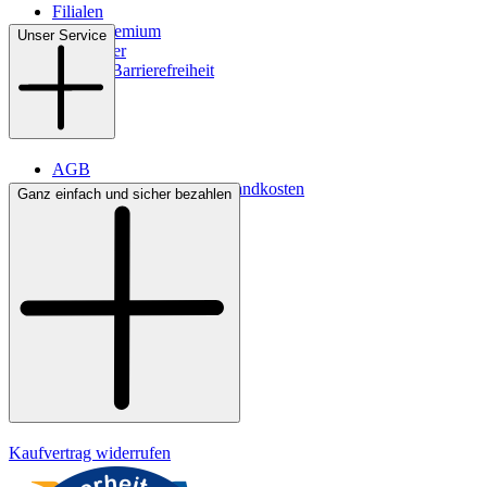
Filialen
WMS-Premium
Unser Service
Newsletter
Digitale Barrierefreiheit
AGB
Lieferbedingungen & Versandkosten
Ganz einfach und sicher bezahlen
Bezahlung
Kontakt
Widerrufsrecht
Datenschutz
Impressum
Kaufvertrag widerrufen