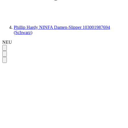
Phillip Hardy NINFA Damen-Slipper 103001987694
(Schwarz)
NEU