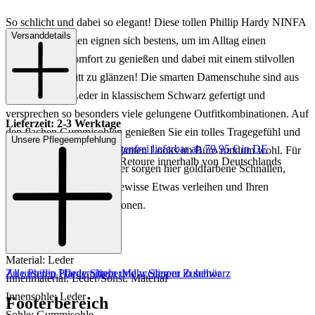
So schlicht und dabei so elegant! Diese tollen Phillip Hardy NINFA
Versanddetails
Slipper für Damen eignen sich bestens, um im Alltag einen
angenehmen Komfort zu genießen und dabei mit einem stilvollen
und edlen Auftritt zu glänzen! Die smarten Damenschuhe sind aus
hochwertigem Leder in klassischem Schwarz gefertigt und
versprechen so besonders viele gelungene Outfitkombinationen. Auf
Lieferzeit: 2-3 Werktage
den flachen Gummisohlen genießen Sie ein tolles Tragegefühl und
Unsere Pflegeempfehlung
Keine Versandkosten:
kostenfrei lieferbar ab 79,95 € in DE
fühlen sich so auch in eleganten Looks im Büro rundum wohl. Für
Einfache und Kostenlose Retoure innerhalb von Deutschlands
einen femininen Eyecatcher sorgen hier goldfarbene Schnallen,
welche dem Modell das gewisse Etwas verleihen und Ihren
modischen Stil perfekt betonen.
Art.Nr.: 103001987694
Material: Leder
Zu unseren Pflegemitteln und weiterem Zubehör
Alle Phillip Hardy Slipper
Mehr Slipper in schwarz
Innenmaterial: Leder/Sonst. Material
Innensohle: Leder
Footerbereich
Sohle: Gummisohle