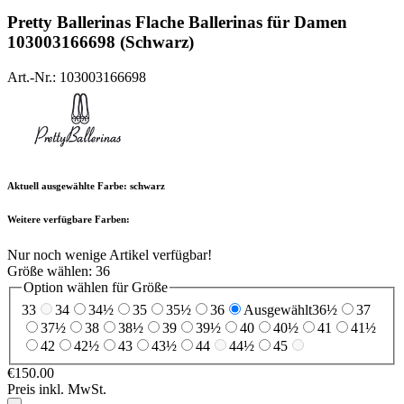
Pretty Ballerinas
Flache Ballerinas für Damen
103003166698 (Schwarz)
Art.-Nr.: 103003166698
Aktuell ausgewählte Farbe:
schwarz
Weitere verfügbare Farben:
Nur noch wenige Artikel verfügbar!
Größe wählen:
36
Option wählen für Größe
33
34
34½
35
35½
36
Ausgewählt
36½
37
37½
38
38½
39
39½
40
40½
41
41½
42
42½
43
43½
44
44½
45
€150.00
Preis inkl. MwSt.