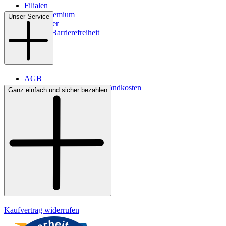
Filialen
WMS-Premium
Unser Service
Newsletter
Digitale Barrierefreiheit
AGB
Lieferbedingungen & Versandkosten
Ganz einfach und sicher bezahlen
Bezahlung
Kontakt
Widerrufsrecht
Datenschutz
Impressum
Kaufvertrag widerrufen