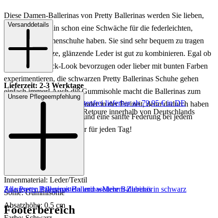
Diese Damen-Ballerinas von Pretty Ballerinas werden Sie lieben,
Versanddetails
wenn Sie ohnehin schon eine Schwäche für die federleichten,
klassischen Damenschuhe haben. Sie sind sehr bequem zu tragen
und das schwarze, glänzende Leder ist gut zu kombinieren. Egal ob
Sie den All-Black-Look bevorzugen oder lieber mit bunten Farben
experimentieren, die schwarzen Pretty Ballerinas Schuhe gehen
Lieferzeit: 2-3 Werktage
einfach immer! Auch die Gummisohle macht die Ballerinas zum
Unsere Pflegeempfehlung
Keine Versandkosten:
kostenfrei lieferbar ab 79,95 € in DE
idealen Begleiter im Büro oder in der Freizeit, denn dadurch haben
Einfache und Kostenlose Retoure innerhalb von Deutschlands
Sie stets einen guten Halt und eine sanfte Federung bei jedem
Schritt. Ein toller Klassiker für jeden Tag!
Art.Nr.: 103003166698
Material: Leder
Innenmaterial: Leder/Textil
Zu unseren Pflegemitteln und weiterem Zubehör
Alle Pretty Ballerinas Ballerinas
Mehr Ballerinas in schwarz
Sohle: Gummisohle
Absatzhöhe: 0,5 cm
Footerbereich
Farbe: Schwarz