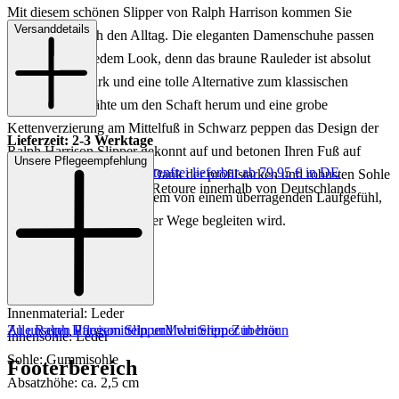
Mit diesem schönen Slipper von Ralph Harrison kommen Sie
Versanddetails
wunderbar durch den Alltag. Die eleganten Damenschuhe passen
problemlos zu jedem Look, denn das braune Rauleder ist absolut
kombinationsstark und eine tolle Alternative zum klassischen
Schwarz. Ziernähte um den Schaft herum und eine grobe
Kettenverzierung am Mittelfuß in Schwarz peppen das Design der
Lieferzeit: 2-3 Werktage
Ralph Harrison Slipper gekonnt auf und betonen Ihren Fuß auf
Unsere Pflegeempfehlung
Keine Versandkosten:
kostenfrei lieferbar ab 79,95 € in DE
modische Art und Weise. Dank der profilstarken und robusten Sohle
Einfache und Kostenlose Retoure innerhalb von Deutschlands
profitieren Sie hier außerdem von einem überragenden Laufgefühl,
welches Sie auf jedem Ihrer Wege begleiten wird.
Art.Nr.: 100202983019
Material: Leder
Innenmaterial: Leder
Zu unseren Pflegemitteln und weiterem Zubehör
Alle Ralph Harrison Slipper
Mehr Slipper in braun
Innensohle: Leder
Sohle: Gummisohle
Footerbereich
Absatzhöhe: ca. 2,5 cm