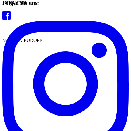
Folgen Sie uns:
Farbe: Braun
MADE IN EUROPE