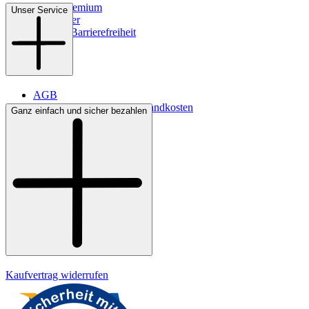
WMS-Premium
Unser Service
Newsletter
Digitale Barrierefreiheit
AGB
Lieferbedingungen & Versandkosten
Ganz einfach und sicher bezahlen
Bezahlung
Kontakt
Widerrufsrecht
Datenschutz
Impressum
Kaufvertrag widerrufen