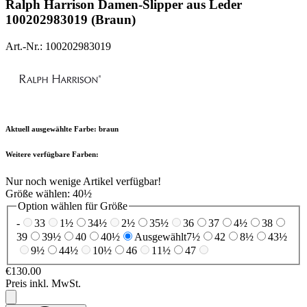
Ralph Harrison
Damen-Slipper aus Leder
100202983019 (Braun)
Art.-Nr.: 100202983019
Aktuell ausgewählte Farbe:
braun
Weitere verfügbare Farben:
Nur noch wenige Artikel verfügbar!
Größe wählen:
40½
Option wählen für Größe
-
33
1½
34½
2½
35½
36
37
4½
38
39
39½
40
40½
Ausgewählt
7½
42
8½
43½
9½
44½
10½
46
11½
47
€130.00
Preis inkl. MwSt.