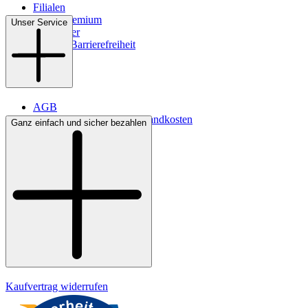
Filialen
WMS-Premium
Unser Service
Newsletter
Digitale Barrierefreiheit
AGB
Lieferbedingungen & Versandkosten
Ganz einfach und sicher bezahlen
Bezahlung
Kontakt
Widerrufsrecht
Datenschutz
Impressum
Kaufvertrag widerrufen