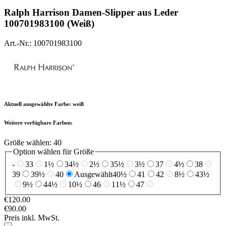
Ralph Harrison
Damen-Slipper aus Leder
100701983100 (Weiß)
Art.-Nr.: 100701983100
Aktuell ausgewählte Farbe:
weiß
Weitere verfügbare Farben:
Größe wählen:
40
Option wählen für Größe
-
33
1½
34½
2½
35½
3½
37
4½
38
39
39½
40
Ausgewählt
40½
41
42
8½
43½
9½
44½
10½
46
11½
47
€120.00
€90.00
Preis inkl. MwSt.