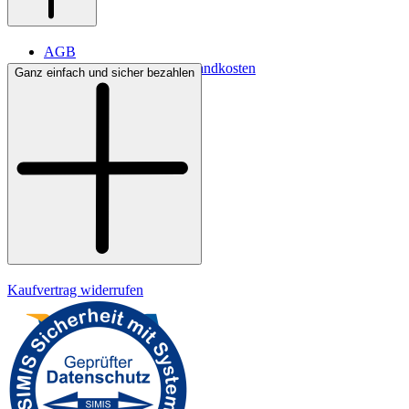
AGB
Lieferbedingungen & Versandkosten
Ganz einfach und sicher bezahlen
Bezahlung
Kontakt
Widerrufsrecht
Datenschutz
Impressum
Kaufvertrag widerrufen