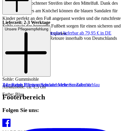
verläuft ein geflochtener Streifen über den Mittelfuß. Dank des
Klettverschlusses am Knöchel können die blauen Sandalen für
Kinder perfekt an den Fuß angepasst werden und die rutschfeste
Lieferzeit: 2-3 Werktage
Sohle sowie das bequeme Fußbett sorgen für einen sicheren und
Unsere Pflegeempfehlung
Keine Versandkosten:
kostenfrei lieferbar ab 79,95 € in DE
festen Halt beim toben und spielen.
Einfache und Kostenlose Retoure innerhalb von Deutschlands
Art.Nr.: 386142935244
Material: Leder
Innenmaterial: Leder
Innensohle: Leder
Sohle: Gummisohle
Zu unseren Pflegemitteln und weiterem Zubehör
Alle Ralph Harrison Sandalen
Mehr Sandalen in blau
Absatzhöhe: ca. 1,5 cm
Farbe: Blau
Footerbereich
Folgen Sie uns: