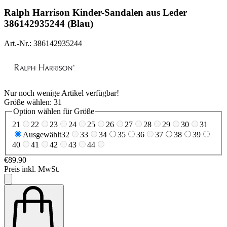
Ralph Harrison
Kinder-Sandalen aus Leder
386142935244 (Blau)
Art.-Nr.: 386142935244
Nur noch wenige Artikel verfügbar!
Größe wählen:
31
Option wählen für Größe
21
22
23
24
25
26
27
28
29
30
31
Ausgewählt
32
33
34
35
36
37
38
39
40
41
42
43
44
€89.90
Preis inkl. MwSt.