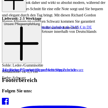
geflochtenen Look daher und wirkt so absolut modern, während der
klassische Slipper-Schnitt für eine edle Note sorgt und Sie bequem
und elegant durch den Tag bringt. Mit diesen Richard Gordon
Lieferzeit: 2-3 Werktage
Herren-Slippern im schicken Schwarz kommen Sie garantiert
Unsere Pflegeempfehlung
Keine Versandkosten:
kostenfrei lieferbar ab 79,95 € in DE
bequem und stilsicher durch die warme Jahreszeit!
Einfache und Kostenlose Retoure innerhalb von Deutschlands
Art.Nr.: 225000886609
Material: Leder
Innenmaterial: Leder
Innensohle: Leder
Sohle: Leder-/Gummisohle
Zu unseren Pflegemitteln und weiterem Zubehör
Alle Richard Gordon Slipper
Mehr Slipper in schwarz
Absatzhöhe: ca. 2,5 cm
Farbe: Schwarz
Footerbereich
Folgen Sie uns: