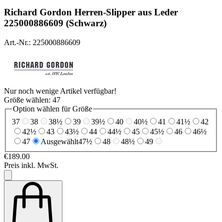
Richard Gordon
Herren-Slipper aus Leder
225000886609 (Schwarz)
Art.-Nr.: 225000886609
Nur noch wenige Artikel verfügbar!
Größe wählen:
47
Option wählen für Größe
37
38
38½
39
39½
40
40½
41
41½
42
42½
43
43½
44
44½
45
45½
46
46½
47
Ausgewählt
47½
48
48½
49
€189.00
Preis inkl. MwSt.