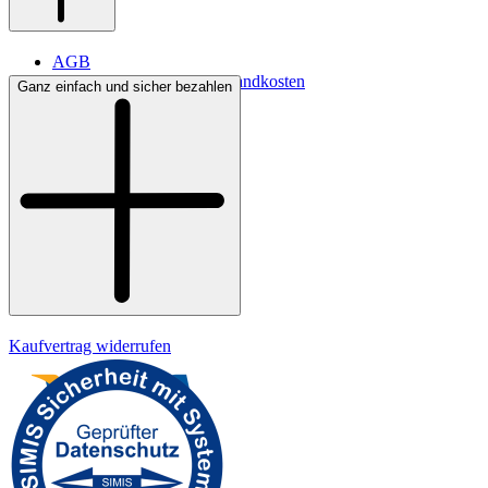
AGB
Lieferbedingungen & Versandkosten
Ganz einfach und sicher bezahlen
Bezahlung
Kontakt
Widerrufsrecht
Datenschutz
Impressum
Kaufvertrag widerrufen