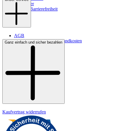
Newsletter
Digitale Barrierefreiheit
AGB
Lieferbedingungen & Versandkosten
Ganz einfach und sicher bezahlen
Bezahlung
Kontakt
Widerrufsrecht
Datenschutz
Impressum
Kaufvertrag widerrufen