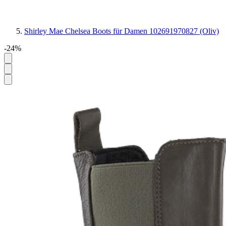
Shirley Mae Chelsea Boots für Damen 102691970827 (Oliv)
-24%