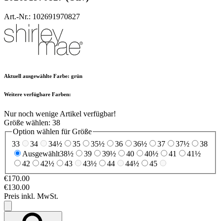
Art.-Nr.: 102691970827
Aktuell ausgewählte Farbe:
grün
Weitere verfügbare Farben:
Nur noch wenige Artikel verfügbar!
Größe wählen:
38
Option wählen für Größe
33
34
34½
35
35½
36
36½
37
37½
38
Ausgewählt
38½
39
39½
40
40½
41
41½
42
42½
43
43½
44
44½
45
€170.00
€130.00
Preis inkl. MwSt.