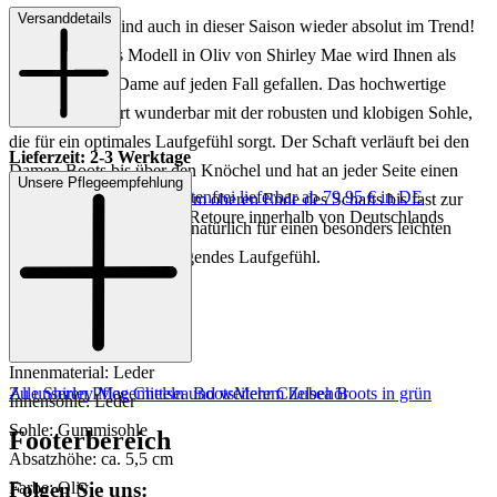
Versanddetails
Chelsea Boots sind auch in dieser Saison wieder absolut im Trend!
Vor allem dieses Modell in Oliv von Shirley Mae wird Ihnen als
modebewusste Dame auf jeden Fall gefallen. Das hochwertige
Leder harmoniert wunderbar mit der robusten und klobigen Sohle,
die für ein optimales Laufgefühl sorgt. Der Schaft verläuft bei den
Lieferzeit: 2-3 Werktage
Damen-Boots bis über den Knöchel und hat an jeder Seite einen
Unsere Pflegeempfehlung
Keine Versandkosten:
kostenfrei lieferbar ab 79,95 € in DE
elastischen Einsatz, der vom oberen Ende des Schafts bis fast zur
Einfache und Kostenlose Retoure innerhalb von Deutschlands
Sohle verläuft. Dies sorgt natürlich für einen besonders leichten
Einstieg und ein hervorragendes Laufgefühl.
Art.Nr.: 102691970827
Material: Leder
Innenmaterial: Leder
Zu unseren Pflegemitteln und weiterem Zubehör
Alle Shirley Mae Chelsea Boots
Mehr Chelsea Boots in grün
Innensohle: Leder
Sohle: Gummisohle
Footerbereich
Absatzhöhe: ca. 5,5 cm
Folgen Sie uns:
Farbe: Oliv