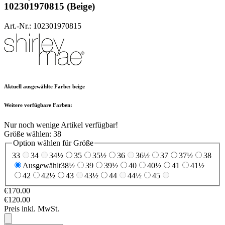
102301970815 (Beige)
Art.-Nr.: 102301970815
Aktuell ausgewählte Farbe:
beige
Weitere verfügbare Farben:
Nur noch wenige Artikel verfügbar!
Größe wählen:
38
Option wählen für Größe
33
34
34½
35
35½
36
36½
37
37½
38
Ausgewählt
38½
39
39½
40
40½
41
41½
42
42½
43
43½
44
44½
45
€170.00
€120.00
Preis inkl. MwSt.