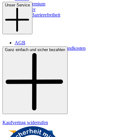
WMS-Premium
Unser Service
Newsletter
Digitale Barrierefreiheit
AGB
Lieferbedingungen & Versandkosten
Ganz einfach und sicher bezahlen
Bezahlung
Kontakt
Widerrufsrecht
Datenschutz
Impressum
Kaufvertrag widerrufen