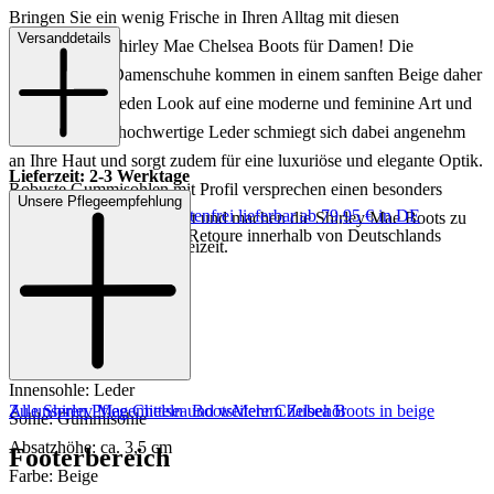
Bringen Sie ein wenig Frische in Ihren Alltag mit diesen
Versanddetails
wundervollen Shirley Mae Chelsea Boots für Damen! Die
knöchelhohen Damenschuhe kommen in einem sanften Beige daher
und peppen so jeden Look auf eine moderne und feminine Art und
Weise auf. Das hochwertige Leder schmiegt sich dabei angenehm
an Ihre Haut und sorgt zudem für eine luxuriöse und elegante Optik.
Lieferzeit: 2-3 Werktage
Robuste Gummisohlen mit Profil versprechen einen besonders
Unsere Pflegeempfehlung
Keine Versandkosten:
kostenfrei lieferbar ab 79,95 € in DE
angenehmen Tragekomfort und machen die Shirley Mae Boots zu
Einfache und Kostenlose Retoure innerhalb von Deutschlands
tollen Begleitern in der Freizeit.
Art.Nr.: 102301970815
Material: Leder
Innenmaterial: Leder
Innensohle: Leder
Zu unseren Pflegemitteln und weiterem Zubehör
Alle Shirley Mae Chelsea Boots
Mehr Chelsea Boots in beige
Sohle: Gummisohle
Absatzhöhe: ca. 3,5 cm
Footerbereich
Farbe: Beige