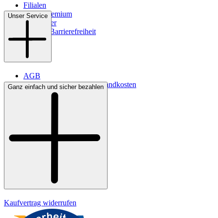
Filialen
WMS-Premium
Unser Service
Newsletter
Digitale Barrierefreiheit
AGB
Lieferbedingungen & Versandkosten
Ganz einfach und sicher bezahlen
Bezahlung
Kontakt
Widerrufsrecht
Datenschutz
Impressum
Kaufvertrag widerrufen