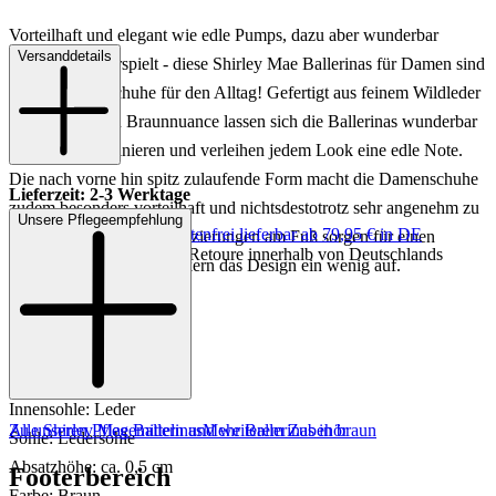
Vorteilhaft und elegant wie edle Pumps, dazu aber wunderbar
Versanddetails
bequem und verspielt - diese Shirley Mae Ballerinas für Damen sind
die perfekten Schuhe für den Alltag! Gefertigt aus feinem Wildleder
in einer warmen Braunnuance lassen sich die Ballerinas wunderbar
im Alltag kombinieren und verleihen jedem Look eine edle Note.
Die nach vorne hin spitz zulaufende Form macht die Damenschuhe
Lieferzeit: 2-3 Werktage
zudem besonders vorteilhaft und nichtsdestotrotz sehr angenehm zu
Unsere Pflegeempfehlung
Keine Versandkosten:
kostenfrei lieferbar ab 79,95 € in DE
tragen. Kleine Quastenverzierungen am Fuß sorgen für einen
Einfache und Kostenlose Retoure innerhalb von Deutschlands
femininen Touch und lockern das Design ein wenig auf.
Art.Nr.: 103222908733
Material: Leder
Innenmaterial: Leder
Innensohle: Leder
Zu unseren Pflegemitteln und weiterem Zubehör
Alle Shirley Mae Ballerinas
Mehr Ballerinas in braun
Sohle: Ledersohle
Absatzhöhe: ca. 0,5 cm
Footerbereich
Farbe: Braun