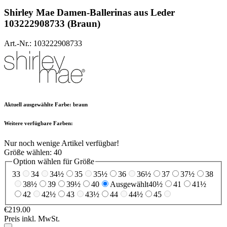
Shirley Mae
Damen-Ballerinas aus Leder
103222908733 (Braun)
Art.-Nr.: 103222908733
Aktuell ausgewählte Farbe:
braun
Weitere verfügbare Farben:
Nur noch wenige Artikel verfügbar!
Größe wählen:
40
Option wählen für Größe
33
34
34½
35
35½
36
36½
37
37½
38
38½
39
39½
40
Ausgewählt
40½
41
41½
42
42½
43
43½
44
44½
45
€219.00
Preis inkl. MwSt.