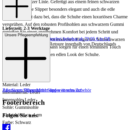
punkten auf ganzer Linie. Gefertigt aus einem feinen schwarzen
Leder wirken die Slipper besonders elegant und auch die edle
Lackierung trägt dazu bei, dass die Schuhe einen luxuriösen Charme
versprühen. Auf den robusten Profilsohlen aus schwarzem Gummi
Lieferzeit: 2-3 Werktage
genießen Sie einen angenehmen Komfort bei jedem Schritt und
Unsere Pflegeempfehlung
Keine Versandkosten:
kostenfrei lieferbar ab 79,95 € in DE
profitieren zudem von einem modernen Hingucker. Mattschwarzen
Einfache und Kostenlose Retoure innerhalb von Deutschlands
Kettenverzierungen am Spann sorgen für einen femininen Touch
und unterstreichen dabei den edlen Look der Schuhe.
Art.Nr.: 100003986938
Material: Leder
Zu unseren Pflegemitteln und weiterem Zubehör
Alle Sioux Slipper
Mehr Slipper in schwarz
Innenmaterial: Leder
Innensohle: Leder
Footerbereich
Sohle: Gummisohle
Folgen Sie uns:
Absatzhöhe: ca. 4 cm
Farbe: Schwarz