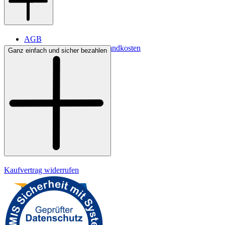
AGB
Lieferbedingungen & Versandkosten
Ganz einfach und sicher bezahlen
Bezahlung
Kontakt
Widerrufsrecht
Datenschutz
Impressum
Kaufvertrag widerrufen