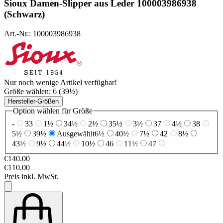
Sioux
Damen-Slipper aus Leder 100003986938
(Schwarz)
Art.-Nr.: 100003986938
Nur noch wenige Artikel verfügbar!
Größe wählen:
6 (39½)
Hersteller-Größen
Option wählen für Größe
-
33
1½
34½
2½
35½
3½
37
4½
38
5½
39½
Ausgewählt
6½
40½
7½
42
8½
43½
9½
44½
10½
46
11½
47
€140.00
€110.00
Preis inkl. MwSt.