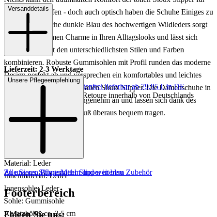
Versanddetails
Damen übertreffen - doch auch optisch haben die Schuhe Einiges zu
bieten! Das frische dunkle Blau des hochwertigen Wildleders sorgt
für einen maritimen Charme in Ihren Alltagslooks und lässt sich
doch bestens mit den unterschiedlichsten Stilen und Farben
kombinieren. Robuste Gummisohlen mit Profil runden das moderne
Lieferzeit: 2-3 Werktage
Design perfekt ab und versprechen ein komfortables und leichtes
Unsere Pflegeempfehlung
Keine Versandkosten:
kostenfrei lieferbar ab 79,95 € in DE
Gefühl beim Tragen der blauen Sioux Slipper. Die Damenschuhe in
Einfache und Kostenlose Retoure innerhalb von Deutschlands
der Extraweite H liegen angenehm an und lassen sich dank des
feinen Materials auch barfuß überaus bequem tragen.
Art.Nr.: 100102986926
Material: Leder
Zu unseren Pflegemitteln und weiterem Zubehör
Alle Sioux Slipper
Mehr Slipper in blau
Innenmaterial: Leder
Innensohle: Leder
Footerbereich
Sohle: Gummisohle
Folgen Sie uns:
Absatzhöhe: ca. 2,5 cm