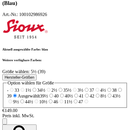
(Blau)
Art.-Nr.: 100102986926
Aktuell ausgewählte Farbe:
blau
Weitere verfügbare Farben:
Größe wählen:
5½ (39)
Hersteller-Größen
Option wählen für Größe
-
33
1½
34½
2½
35½
3½
37
4½
38
39
Ausgewählt
39½
40
40½
41
42
8½
43½
9½
44½
10½
46
11½
47
€149.00
Preis inkl. MwSt.